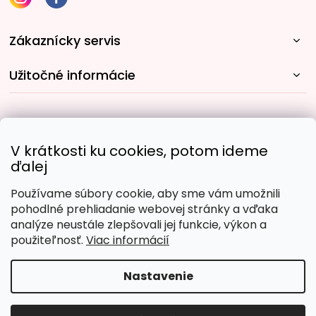
Zákaznícky servis
Užitočné informácie
Rýchle spôsoby dopravy:
V krátkosti ku cookies, potom ideme
ďalej
Používame súbory cookie, aby sme vám umožnili
Obľúbené spôsoby platby:
pohodlné prehliadanie webovej stránky a vďaka
analýze neustále zlepšovali jej funkcie, výkon a
použiteľnosť.
Viac informácií
Nastavenie
Copyright 2026
Malujpodlacisel.sk
. Všetky práva
vyhradené.
Upraviť nastavenie cookies