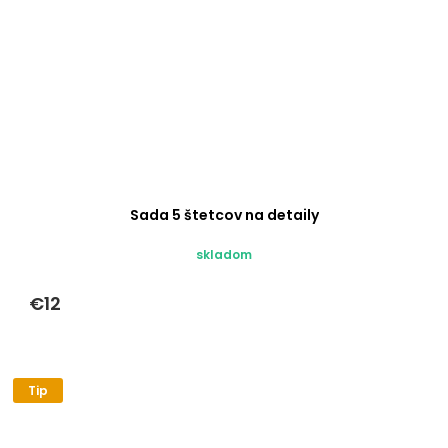
Sada 5 štetcov na detaily
skladom
€12
Tip