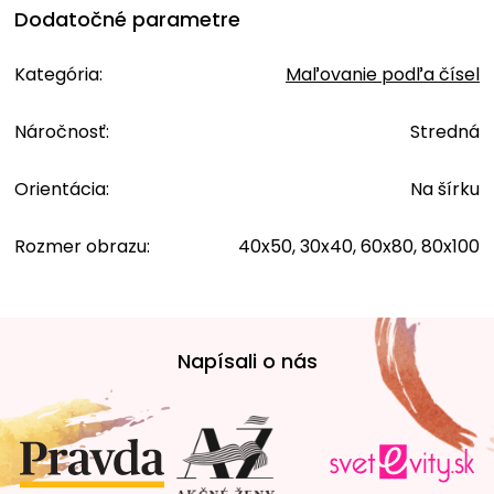
Dodatočné parametre
Kategória
:
Maľovanie podľa čísel
Náročnosť
:
Stredná
Orientácia
:
Na šírku
Rozmer obrazu
:
40x50, 30x40, 60x80, 80x100
Z
á
Napísali o nás
p
ä
t
i
e