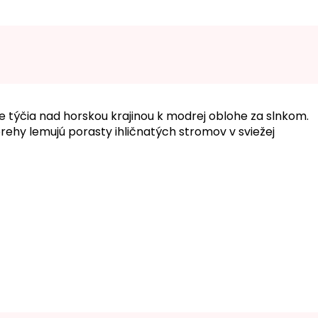
e týčia nad horskou krajinou k modrej oblohe za slnkom.
brehy lemujú porasty ihličnatých stromov v sviežej