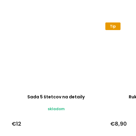
Tip
Sada 5 štetcov na detaily
Ru
skladom
€12
€8,90