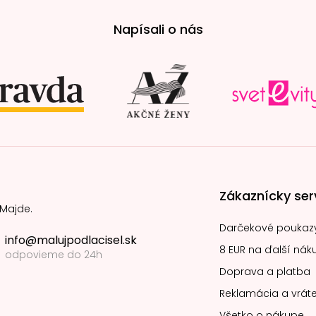
Napísali o nás
Zákaznícky ser
 Majde.
Darčekové poukaz
info@malujpodlacisel.sk
8 EUR na ďalší nák
odpovieme do 24h
Doprava a platba
Reklamácia a vráte
Všetko o nákupe