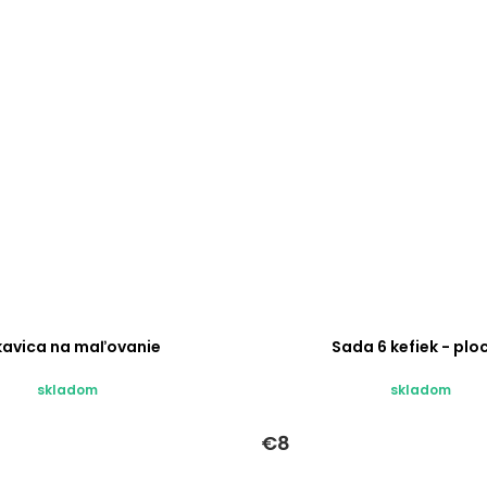
kavica na maľovanie
Sada 6 kefiek - plo
skladom
skladom
€8