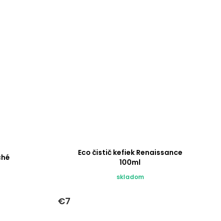
Eco čistič kefiek Renaissance
ché
100ml
skladom
€7