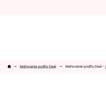
Prejsť
na
obsah
Domov
Maľovanie podľa čísel
Maľovanie podľa čísel - 