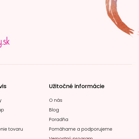
vis
Užitočné informácie
y
O nás
up
Blog
Poradňa
nie tovaru
Pomáhame a podporujeme
Vernostný program