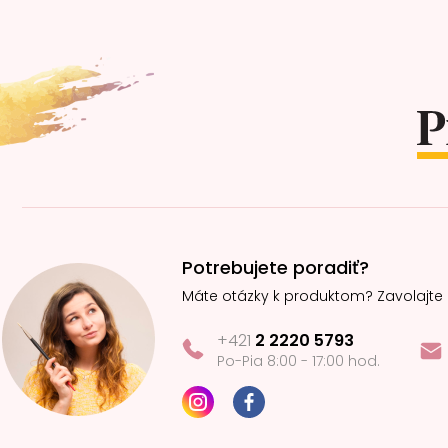
Z
á
p
ä
t
i
e
Potrebujete poradiť?
Máte otázky k produktom? Zavolajte
+421
2 2220 5793
Po-Pia 8:00 - 17:00 hod.