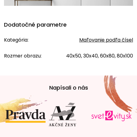
Dodatočné parametre
Kategória
:
Maľovanie podľa čísel
Rozmer obrazu
:
40x50, 30x40, 60x80, 80x100
Z
á
Napísali o nás
p
ä
t
i
e