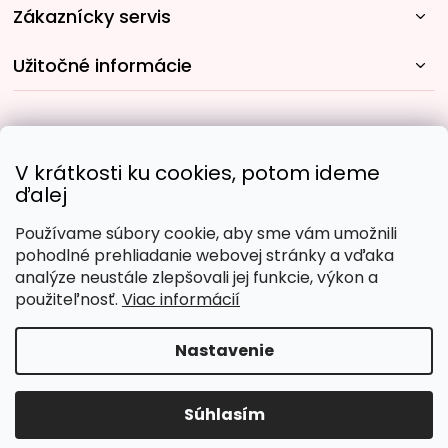
Zákaznícky servis
Užitočné informácie
Rýchle spôsoby dopravy:
V krátkosti ku cookies, potom ideme
ďalej
Používame súbory cookie, aby sme vám umožnili
Obľúbené spôsoby platby:
pohodlné prehliadanie webovej stránky a vďaka
analýze neustále zlepšovali jej funkcie, výkon a
použiteľnosť.
Viac informácií
Nastavenie
Copyright 2026
Malujpodlacisel.sk
. Všetky práva
vyhradené.
Upraviť nastavenie cookies
Súhlasím
Vytvoril Shoptet