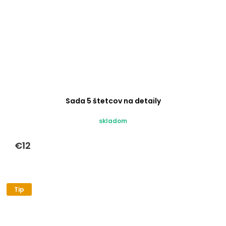
Sada 5 štetcov na detaily
skladom
€12
Tip