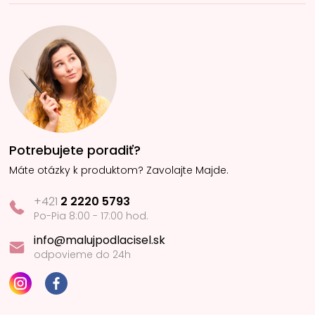
Potrebujete poradiť?
Máte otázky k produktom? Zavolajte Majde.
+421
2 2220 5793
Po-Pia 8:00 - 17:00 hod.
info@malujpodlacisel.sk
odpovieme do 24h