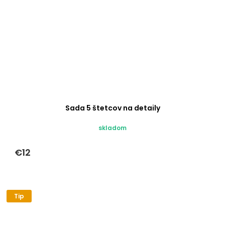
Sada 5 štetcov na detaily
skladom
€12
Tip