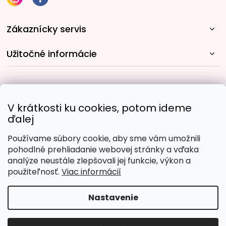
Zákaznícky servis
Užitočné informácie
Rýchle spôsoby dopravy:
V krátkosti ku cookies, potom ideme
ďalej
Používame súbory cookie, aby sme vám umožnili
Obľúbené spôsoby platby:
pohodlné prehliadanie webovej stránky a vďaka
analýze neustále zlepšovali jej funkcie, výkon a
použiteľnosť.
Viac informácií
Nastavenie
Copyright 2026
Malujpodlacisel.sk
. Všetky práva
vyhradené.
Upraviť nastavenie cookies