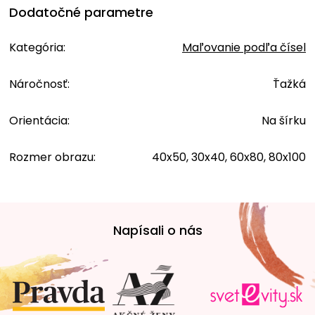
Dodatočné parametre
Kategória
:
Maľovanie podľa čísel
Náročnosť
:
Ťažká
Orientácia
:
Na šírku
Rozmer obrazu
:
40x50, 30x40, 60x80, 80x100
Z
á
Napísali o nás
p
ä
t
i
e