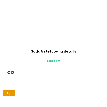
Sada 5 štetcov na detaily
skladom
€12
Tip