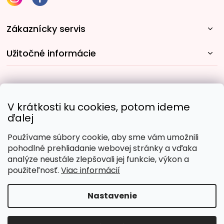
Zákaznícky servis
Užitočné informácie
Rýchle spôsoby dopravy:
V krátkosti ku cookies, potom ideme
ďalej
Používame súbory cookie, aby sme vám umožnili
Obľúbené spôsoby platby:
pohodlné prehliadanie webovej stránky a vďaka
analýze neustále zlepšovali jej funkcie, výkon a
použiteľnosť.
Viac informácií
Nastavenie
Copyright 2026
Malujpodlacisel.sk
. Všetky práva
vyhradené.
Upraviť nastavenie cookies