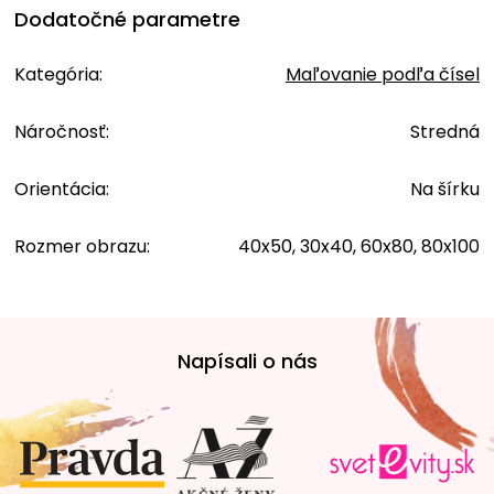
Dodatočné parametre
Kategória
:
Maľovanie podľa čísel
Náročnosť
:
Stredná
Orientácia
:
Na šírku
Rozmer obrazu
:
40x50, 30x40, 60x80, 80x100
Z
á
Napísali o nás
p
ä
t
i
e