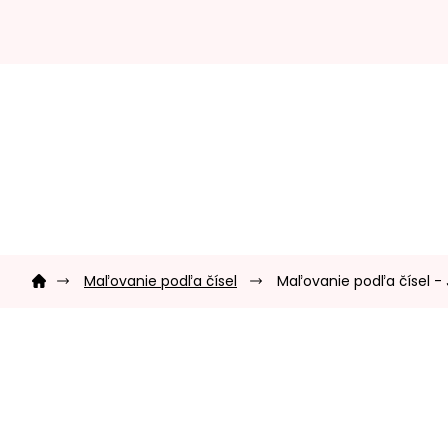
Prejsť
na
obsah
Domov
Maľovanie podľa čísel
Maľovanie podľa čísel 