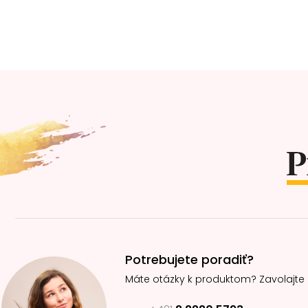
Z
á
p
ä
t
i
e
Potrebujete poradiť?
Máte otázky k produktom? Zavolajte