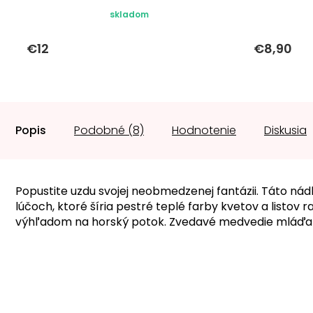
skladom
€12
€8,90
Popis
Podobné (8)
Hodnotenie
Diskusia
Popustite uzdu svojej neobmedzenej fantázii. Táto nád
lúčoch, ktoré šíria pestré teplé farby kvetov a listo
výhľadom na horský potok. Zvedavé medvedie mláďat