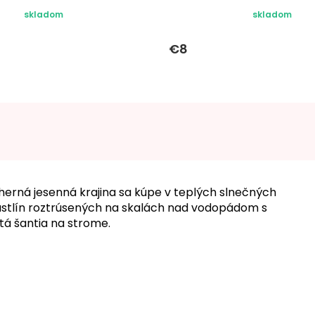
skladom
skladom
€8
herná jesenná krajina sa kúpe v teplých slnečných
v rastlín roztrúsených na skalách nad vodopádom s
á šantia na strome.