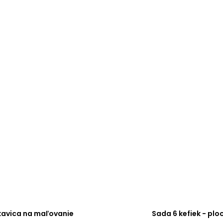
kavica na maľovanie
Sada 6 kefiek - plo