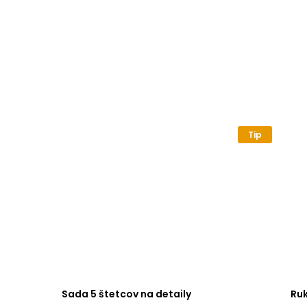
Tip
Sada 5 štetcov na detaily
Ru