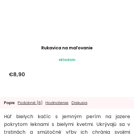
Rukavica na maľovanie
skladom
€8,90
Popis
Podobné (8)
Hodnotenie
Diskusia
Húf bielych kačíc s jemným perím na jazere
pokrytom leknami s bielymi kvetmi. Ukrývajú sa v
trstinách a smútočné vŕby ich chránia svojimi