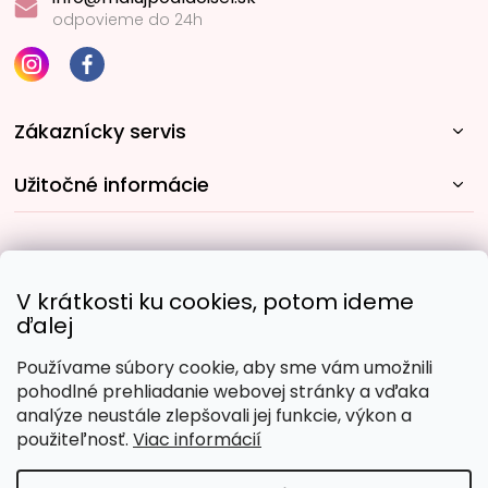
odpovieme do 24h
Zákaznícky servis
Užitočné informácie
Rýchle spôsoby dopravy:
V krátkosti ku cookies, potom ideme
ďalej
Používame súbory cookie, aby sme vám umožnili
Obľúbené spôsoby platby:
pohodlné prehliadanie webovej stránky a vďaka
analýze neustále zlepšovali jej funkcie, výkon a
použiteľnosť.
Viac informácií