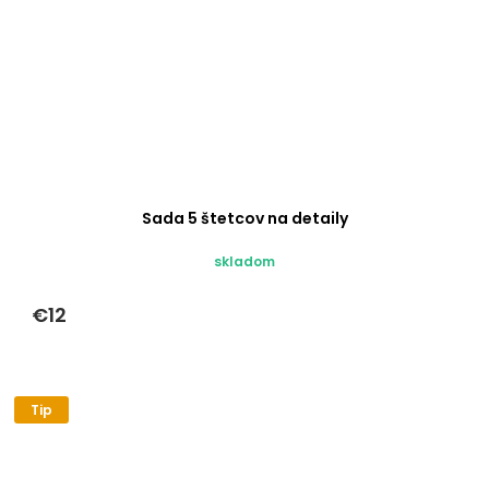
Sada 5 štetcov na detaily
skladom
€12
Tip