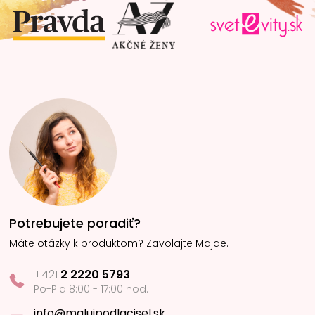
t
i
e
Potrebujete poradiť?
Máte otázky k produktom? Zavolajte Majde.
+421
2 2220 5793
Po-Pia 8:00 - 17:00 hod.
info@malujpodlacisel.sk