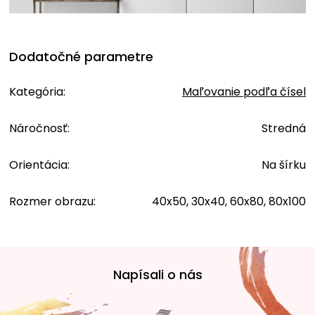
Dodatočné parametre
Kategória
:
Maľovanie podľa čísel
Náročnosť
:
Stredná
Orientácia
:
Na šírku
Rozmer obrazu
:
40x50, 30x40, 60x80, 80x100
Z
á
Napísali o nás
p
ä