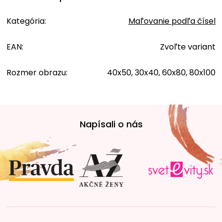
Kategória
:
Maľovanie podľa čísel
EAN
:
Zvoľte variant
Rozmer obrazu
:
40x50, 30x40, 60x80, 80x100
Z
á
Napísali o nás
p
ä
t
i
e