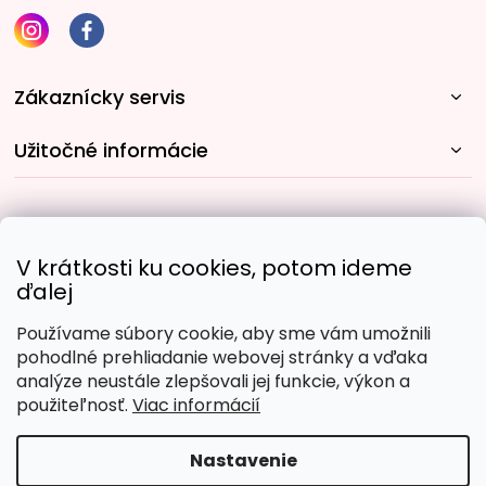
Zákaznícky servis
Užitočné informácie
Rýchle spôsoby dopravy:
V krátkosti ku cookies, potom ideme
ďalej
Používame súbory cookie, aby sme vám umožnili
Obľúbené spôsoby platby:
pohodlné prehliadanie webovej stránky a vďaka
analýze neustále zlepšovali jej funkcie, výkon a
použiteľnosť.
Viac informácií
Nastavenie
Copyright 2026
Malujpodlacisel.sk
. Všetky práva