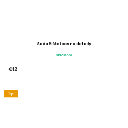
Sada 5 štetcov na detaily
skladom
€12
Tip