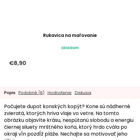
Rukavica na maľovanie
skladom
€8,90
Popis
Podobné (8)
Hodnotenie
Diskusia
Počujete dupot konských kopýt? Kone sú nádherné
zvieratá, ktorých hriva vlaje vo vetre. Na tomto
obrázku objavíte krásu, nespútanú slobodu a energiu
čiernej siluety mrštného koňa, ktorý hrdo cvála po
okraji vĺn pozdĺž pláže. Nechajte sa motivovať jeho