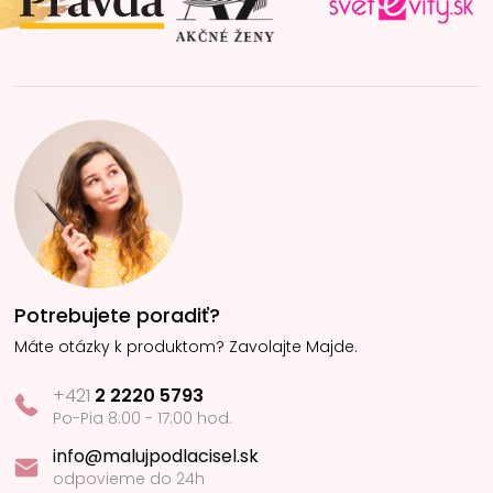
e
Potrebujete poradiť?
Máte otázky k produktom? Zavolajte Majde.
+421
2 2220 5793
Po-Pia 8:00 - 17:00 hod.
info@malujpodlacisel.sk
odpovieme do 24h