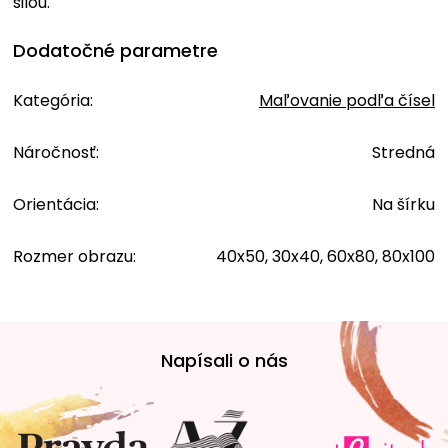
silou.
Dodatočné parametre
Kategória
:
Maľovanie podľa čísel
Náročnosť
:
Stredná
Orientácia
:
Na šírku
Rozmer obrazu
:
40x50, 30x40, 60x80, 80x100
Z
á
Napísali o nás
p
ä
t
i