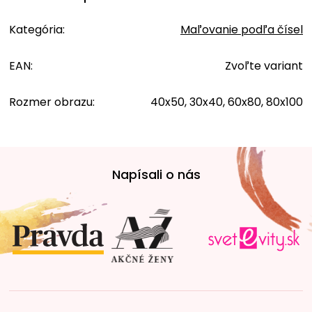
Kategória
:
Maľovanie podľa čísel
EAN
:
Zvoľte variant
Rozmer obrazu
:
40x50, 30x40, 60x80, 80x100
Z
á
Napísali o nás
p
ä
t
i
e