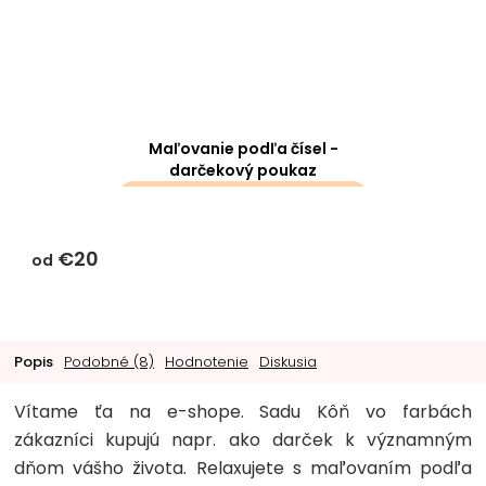
Maľovanie podľa čísel -
darčekový poukaz
darčeky k objednávke sa k
tomuto produktu
€20
nevzťahujú
od
Popis
Podobné (8)
Hodnotenie
Diskusia
Vítame ťa na e-shope. Sadu Kôň vo farbách
zákazníci kupujú napr. ako darček k významným
dňom vášho života. Relaxujete s maľovaním podľa