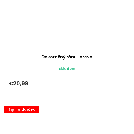
Dekoračný rám - drevo
skladom
€20,99
Tip na darček