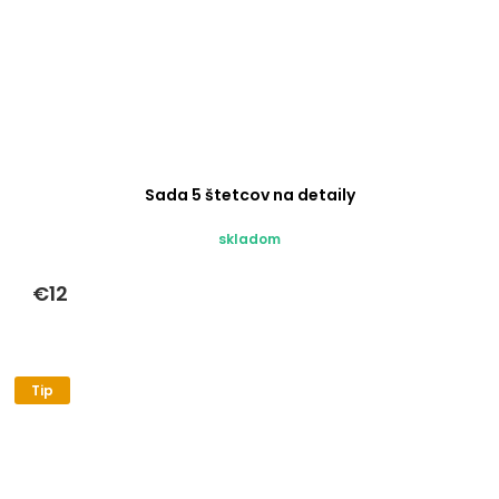
Sada 5 štetcov na detaily
skladom
€12
Tip