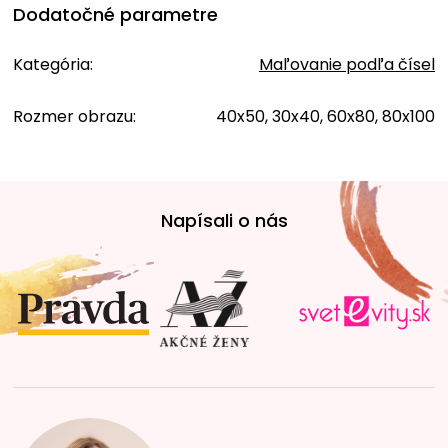
Dodatočné parametre
Kategória
:
Maľovanie podľa čísel
Rozmer obrazu
:
40x50, 30x40, 60x80, 80x100
Z
á
Napísali o nás
p
ä
t
i
e