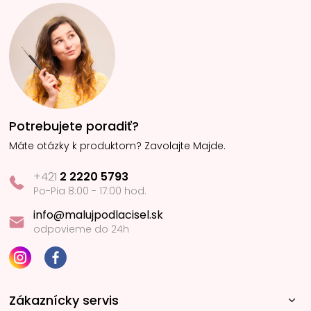
Potrebujete poradiť?
Máte otázky k produktom? Zavolajte Majde.
+421
2 2220 5793
Po-Pia 8:00 - 17:00 hod.
info@malujpodlacisel.sk
odpovieme do 24h
Zákaznícky servis