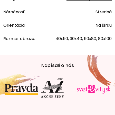
Náročnosť
:
Stredná
Orientácia
:
Na šírku
Rozmer obrazu
:
40x50, 30x40, 60x80, 80x100
Z
á
Napísali o nás
p
ä
t
i
e