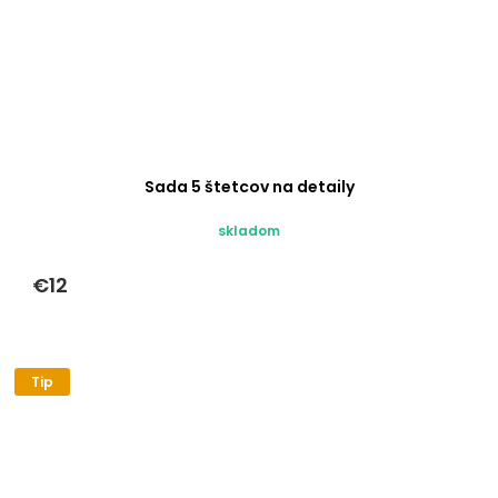
Sada 5 štetcov na detaily
skladom
€12
Tip