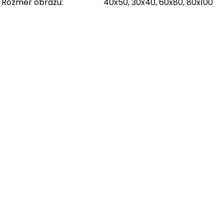
Rozmer obrazu
:
40x50, 30x40, 60x80, 80x100