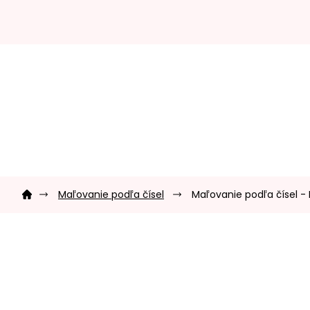
Prejsť
na
obsah
Domov
Maľovanie podľa čísel
Maľovanie podľa čísel -