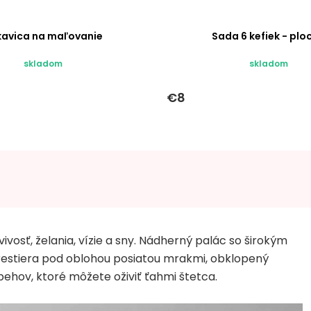
kavica na maľovanie
Sada 6 kefiek - plo
skladom
skladom
€8
osť, želania, vízie a sny. Nádherný palác so širokým
restiera pod oblohou posiatou mrakmi, obklopený
ehov, ktoré môžete oživiť ťahmi štetca.