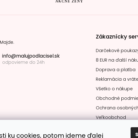
Zákaznícky ser
 Majde.
Darčekové poukaz
info@malujpodlacisel.sk
8 EUR na ďalší nák
odpovieme do 24h
Doprava a platba
Reklamácia a vráte
Všetko o nákupe
Obchodné podmie
Ochrana osobných
Veľkoobchod
sti ku cookies, potom ideme ďalej