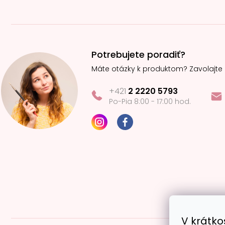
Potrebujete poradiť?
Máte otázky k produktom? Zavolajte
+421
2 2220 5793
Po-Pia 8:00 - 17:00 hod.
V krátko