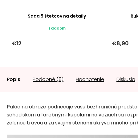
Sada 5 štetcov na detaily
Ru
skladom
€12
€8,90
Popis
Podobné (8)
Hodnotenie
Diskusia
Palác na obraze podnecuje vašu bezhraničnú predstaviv
schodiskom a farebnými kupolami na vežiach sa rozp
zelenou trávou a za svojimi stenami ukrýva mnoho príb