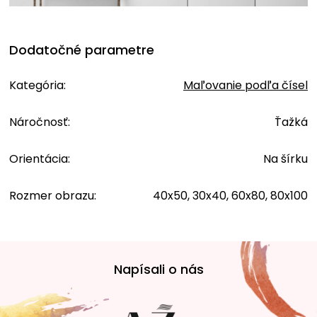
Dodatočné parametre
Kategória
:
Maľovanie podľa čísel
Náročnosť
:
Ťažká
Orientácia
:
Na šírku
Rozmer obrazu
:
40x50, 30x40, 60x80, 80x100
Z
á
Napísali o nás
p
ä
t