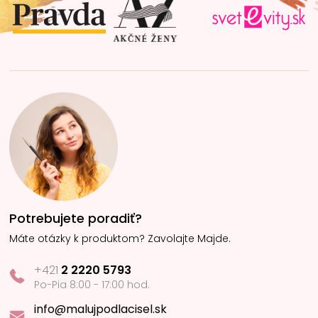
i
e
Potrebujete poradiť?
Máte otázky k produktom? Zavolajte Majde.
+421
2 2220 5793
Po-Pia 8:00 - 17:00 hod.
info@malujpodlacisel.sk