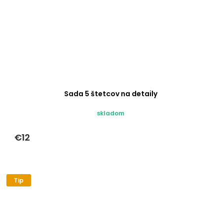
Sada 5 štetcov na detaily
skladom
€12
Tip