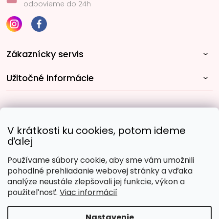
odpovieme do 24h
Zákaznícky servis
Užitočné informácie
Rýchle spôsoby dopravy:
V krátkosti ku cookies, potom ideme
ďalej
Používame súbory cookie, aby sme vám umožnili
Obľúbené spôsoby platby:
pohodlné prehliadanie webovej stránky a vďaka
analýze neustále zlepšovali jej funkcie, výkon a
použiteľnosť.
Viac informácií
Nastavenie