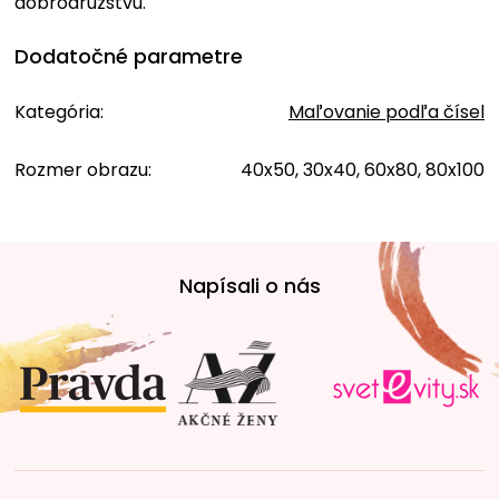
dobrodružstvu.
Dodatočné parametre
Kategória
:
Maľovanie podľa čísel
Rozmer obrazu
:
40x50, 30x40, 60x80, 80x100
Z
á
Napísali o nás
p
ä
t
i
e