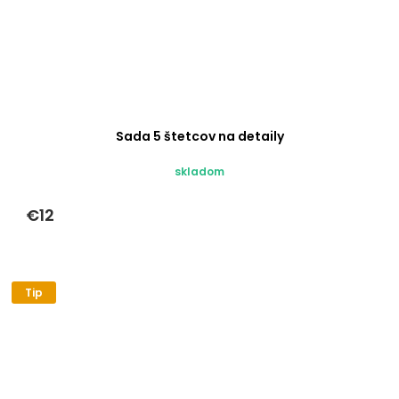
Sada 5 štetcov na detaily
skladom
€12
Tip