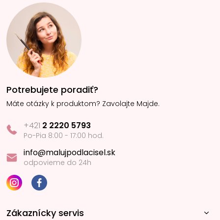
Potrebujete poradiť?
Máte otázky k produktom? Zavolajte Majde.
+421
2 2220 5793
Po-Pia 8:00 - 17:00 hod.
info@malujpodlacisel.sk
odpovieme do 24h
Zákaznícky servis