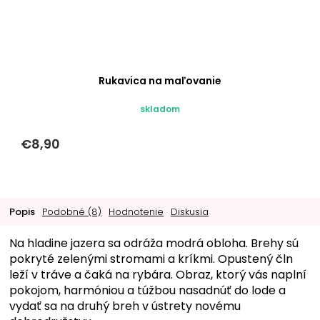
Rukavica na maľovanie
skladom
€8,90
Popis
Podobné (8)
Hodnotenie
Diskusia
Na hladine jazera sa odráža modrá obloha. Brehy sú
pokryté zelenými stromami a kríkmi. Opustený čln
leží v tráve a čaká na rybára. Obraz, ktorý vás naplní
pokojom, harmóniou a túžbou nasadnúť do lode a
vydať sa na druhý breh v ústrety novému