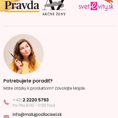
i
e
Potrebujete poradiť?
Máte otázky k produktom? Zavolajte Majde.
+421
2 2220 5793
Po-Pia 8:00 - 17:00 hod.
info@malujpodlacisel.sk