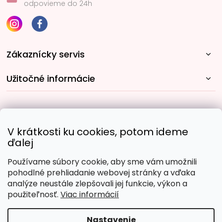
odpovieme do 24h
Zákaznícky servis
Užitočné informácie
Rýchle spôsoby dopravy:
V krátkosti ku cookies, potom ideme
ďalej
Používame súbory cookie, aby sme vám umožnili
Obľúbené spôsoby platby:
pohodlné prehliadanie webovej stránky a vďaka
analýze neustále zlepšovali jej funkcie, výkon a
použiteľnosť.
Viac informácií
Nastavenie