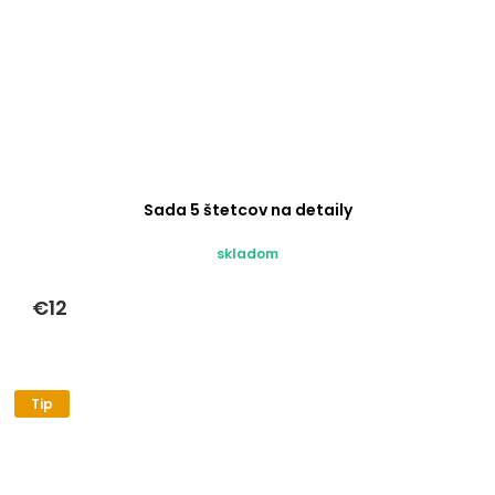
Sada 5 štetcov na detaily
skladom
€12
Tip