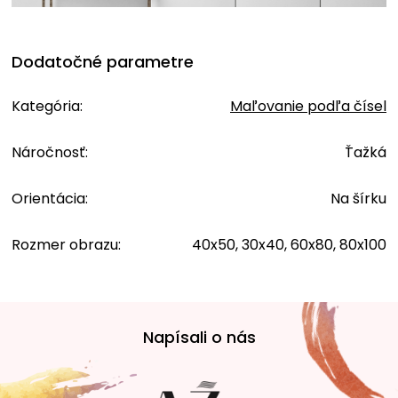
Dodatočné parametre
Kategória
:
Maľovanie podľa čísel
Náročnosť
:
Ťažká
Orientácia
:
Na šírku
Rozmer obrazu
:
40x50, 30x40, 60x80, 80x100
Z
á
Napísali o nás
p
ä
t