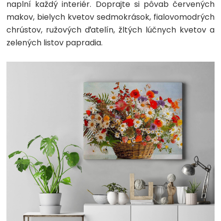
naplní každý interiér. Doprajte si pôvab červených
makov, bielych kvetov sedmokrások, fialovomodrých
chrústov, ružových ďatelín, žltých lúčnych kvetov a
zelených listov papradia.