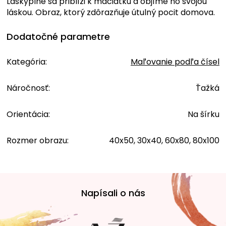
Láskyplne sa priblíži k mačiatku a objíme ho svojou
láskou. Obraz, ktorý zdôrazňuje útulný pocit domova.
Dodatočné parametre
Kategória
:
Maľovanie podľa čísel
Náročnosť
:
Ťažká
Orientácia
:
Na šírku
Rozmer obrazu
:
40x50, 30x40, 60x80, 80x100
Z
á
Napísali o nás
p
ä
t