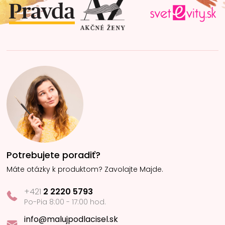
i
e
Potrebujete poradiť?
Máte otázky k produktom? Zavolajte Majde.
+421
2 2220 5793
Po-Pia 8:00 - 17:00 hod.
info@malujpodlacisel.sk