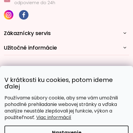
odpovieme do 24h
Zákaznícky servis
Užitočné informácie
Rýchle spôsoby dopravy:
V krátkosti ku cookies, potom ideme
ďalej
Používame súbory cookie, aby sme vám umožnili
Obľúbené spôsoby platby:
pohodlné prehliadanie webovej stránky a vďaka
analýze neustále zlepšovali jej funkcie, výkon a
použiteľnosť.
Viac informácií
Nastavenie