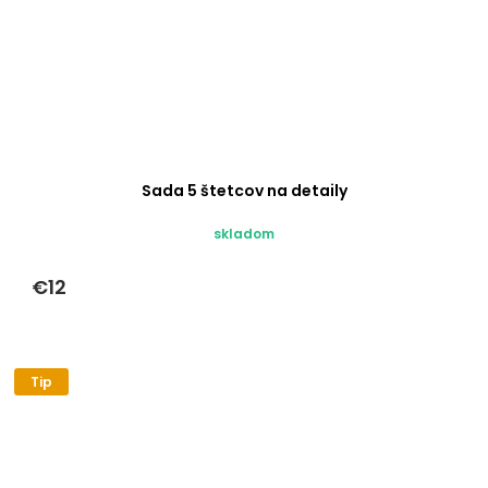
Sada 5 štetcov na detaily
skladom
€12
Tip