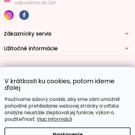
odpovieme do 24h
Zákaznícky servis
Užitočné informácie
Rýchle spôsoby dopravy:
V krátkosti ku cookies, potom ideme
ďalej
Používame súbory cookie, aby sme vám umožnili
Obľúbené spôsoby platby:
pohodlné prehliadanie webovej stránky a vďaka
analýze neustále zlepšovali jej funkcie, výkon a
použiteľnosť.
Viac informácií
Nastavenie