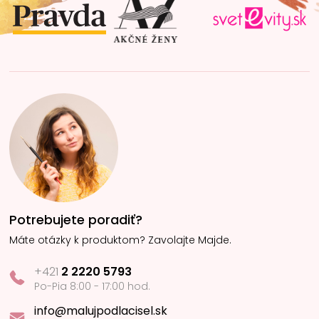
i
e
Potrebujete poradiť?
Máte otázky k produktom? Zavolajte Majde.
+421
2 2220 5793
Po-Pia 8:00 - 17:00 hod.
info@malujpodlacisel.sk