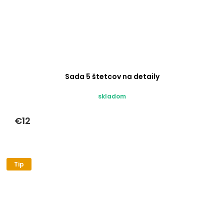
Sada 5 štetcov na detaily
skladom
€12
Tip