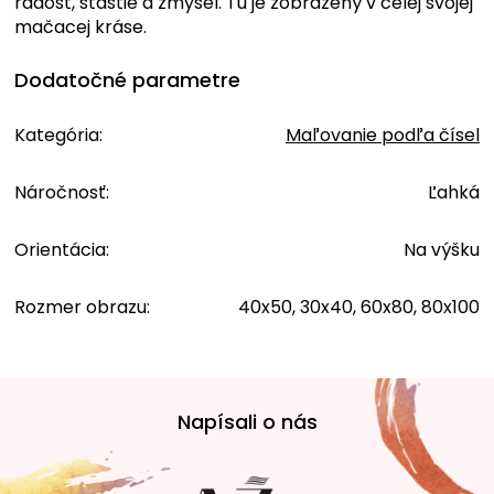
radosť, šťastie a zmysel. Tu je zobrazený v celej svojej
mačacej kráse.
Dodatočné parametre
Kategória
:
Maľovanie podľa čísel
Náročnosť
:
Ľahká
Orientácia
:
Na výšku
Rozmer obrazu
:
40x50, 30x40, 60x80, 80x100
Z
á
Napísali o nás
p
ä
t