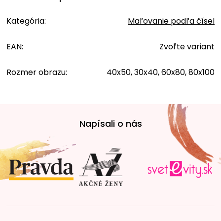
Kategória
:
Maľovanie podľa čísel
EAN
:
Zvoľte variant
Rozmer obrazu
:
40x50, 30x40, 60x80, 80x100
Z
á
Napísali o nás
p
ä
t
i
e