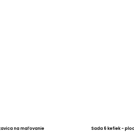
kavica na maľovanie
Sada 6 kefiek - plo