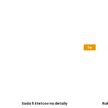
Tip
Sada 5 štetcov na detaily
Ru