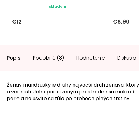
skladom
€12
€8,90
Popis
Podobné (8)
Hodnotenie
Diskusia
Žeriav mandžuský je druhý najväčší druh žeriava, ktorý
a vernosti. Jeho prirodzeným prostredím sú mokrade a 
perie a na úsvite sa túla po brehoch plných trstiny.