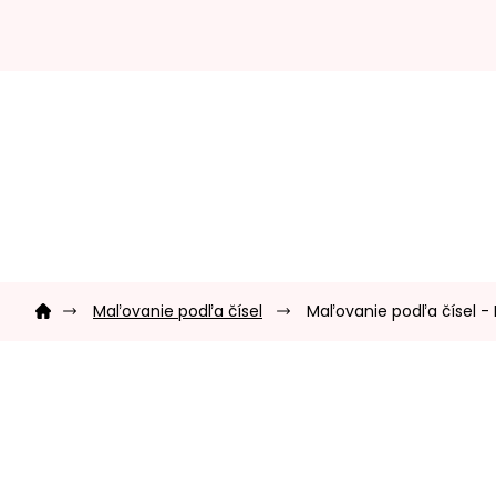
Prejsť
na
obsah
Domov
Maľovanie podľa čísel
Maľovanie podľa čísel -