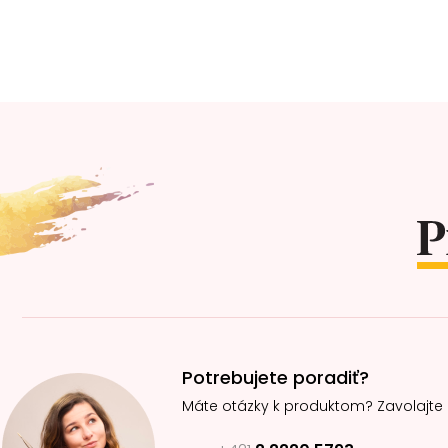
Z
á
p
ä
t
i
e
Potrebujete poradiť?
Máte otázky k produktom? Zavolajte