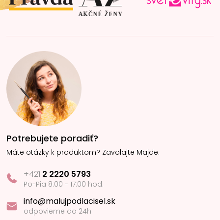
e
Potrebujete poradiť?
Máte otázky k produktom? Zavolajte Majde.
+421
2 2220 5793
Po-Pia 8:00 - 17:00 hod.
info@malujpodlacisel.sk
odpovieme do 24h