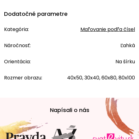
Dodatočné parametre
Kategória
:
Maľovanie podľa čísel
Náročnosť
:
Ľahká
Orientácia
:
Na šírku
Rozmer obrazu
:
40x50, 30x40, 60x80, 80x100
Z
á
Napísali o nás
p
ä
t
i