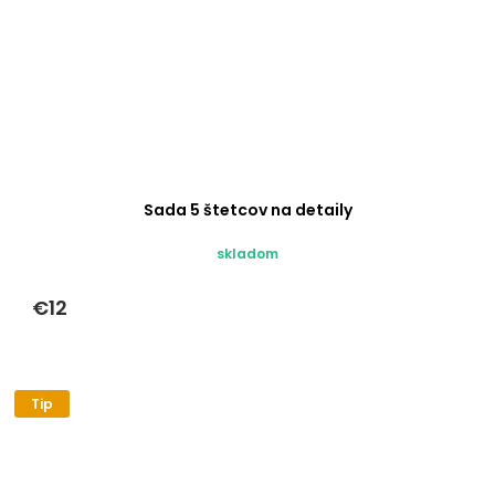
Sada 5 štetcov na detaily
skladom
€12
Tip