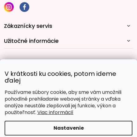
Zákaznícky servis
Užitočné informácie
Rýchle spôsoby dopravy:
V krátkosti ku cookies, potom ideme
ďalej
Používame súbory cookie, aby sme vám umožnili
Obľúbené spôsoby platby:
pohodlné prehliadanie webovej stránky a vďaka
analýze neustále zlepšovali jej funkcie, výkon a
použiteľnosť.
Viac informácií
Nastavenie
Copyright 2026
Malujpodlacisel.sk
. Všetky práva