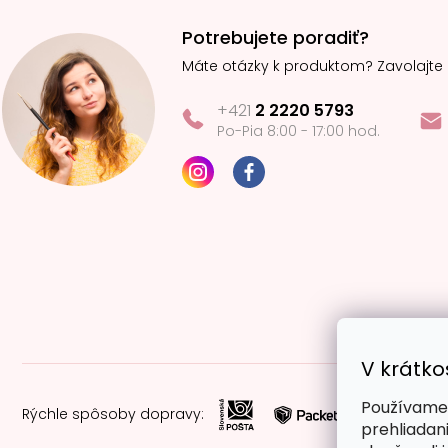
Potrebujete poradiť?
Máte otázky k produktom? Zavolajte
+421
2 2220 5793
Po-Pia 8:00 - 17:00 hod.
V krátko
Používame 
Rýchle spôsoby dopravy:
prehliadan