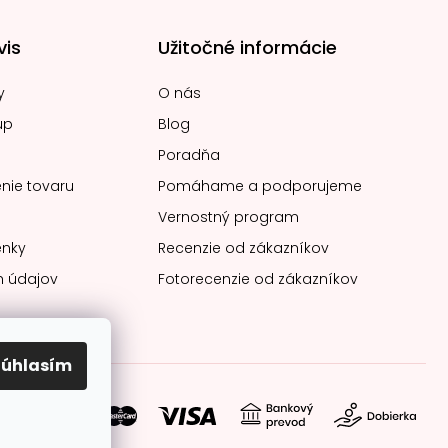
vis
Užitočné informácie
y
O nás
up
Blog
Poradňa
nie tovaru
Pomáhame a podporujeme
Vernostný program
nky
Recenzie od zákazníkov
 údajov
Fotorecenzie od zákazníkov
Súhlasím
soby platby: