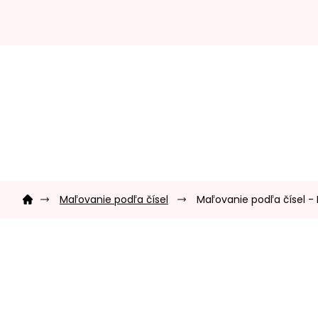
Prejsť
na
obsah
Domov
Maľovanie podľa čísel
Maľovanie podľa čísel - 