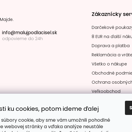
Zákaznícky ser
 Majde.
Darčekové poukaz
info@malujpodlacisel.sk
8 EUR na ďalší nák
odpovieme do 24h
Doprava a platba
Reklamácia a vráte
Všetko o nákupe
Obchodné podmie
Ochrana osobných
Veľkoobchod
sti ku cookies, potom ideme ďalej
súbory cookie, aby sme vám umožnili pohodlné
Obľúbené spô
ie webovej stránky a vďaka analýze neustále