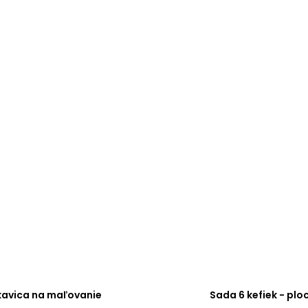
kavica na maľovanie
Sada 6 kefiek - plo