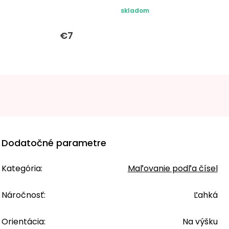
skladom
€7
Dodatočné parametre
Kategória
:
Maľovanie podľa čísel
Náročnosť
:
Ľahká
Orientácia
:
Na výšku