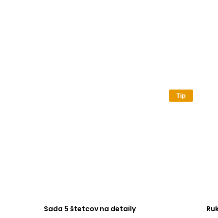
Tip
Sada 5 štetcov na detaily
Ru