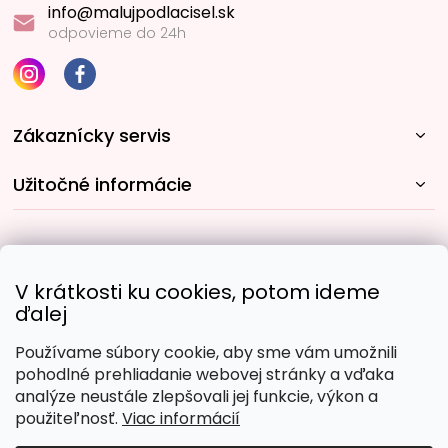
info@malujpodlacisel.sk
odpovieme do 24h
Zákaznícky servis
Užitočné informácie
Rýchle spôsoby dopravy:
V krátkosti ku cookies, potom ideme
ďalej
Používame súbory cookie, aby sme vám umožnili
Obľúbené spôsoby platby:
pohodlné prehliadanie webovej stránky a vďaka
analýze neustále zlepšovali jej funkcie, výkon a
použiteľnosť.
Viac informácií