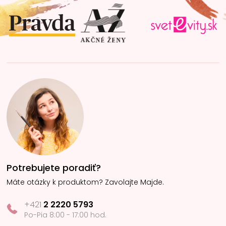
t
i
e
Potrebujete poradiť?
Máte otázky k produktom? Zavolajte Majde.
+421
2 2220 5793
Po-Pia 8:00 - 17:00 hod.