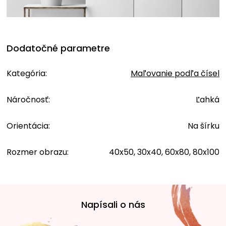
Dodatočné parametre
Kategória
:
Maľovanie podľa čísel
Náročnosť
:
Ľahká
Orientácia
:
Na šírku
Rozmer obrazu
:
40x50, 30x40, 60x80, 80x100
Z
á
Napísali o nás
p
ä