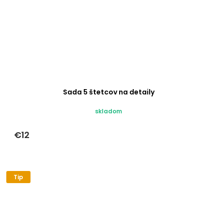
Sada 5 štetcov na detaily
skladom
€12
Tip