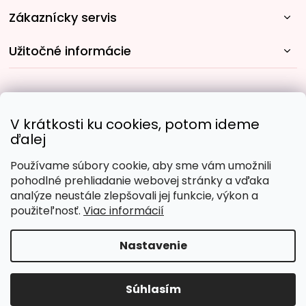
Zákaznícky servis
Užitočné informácie
Rýchle spôsoby dopravy:
V krátkosti ku cookies, potom ideme
ďalej
Používame súbory cookie, aby sme vám umožnili
Obľúbené spôsoby platby:
pohodlné prehliadanie webovej stránky a vďaka
analýze neustále zlepšovali jej funkcie, výkon a
použiteľnosť.
Viac informácií
Nastavenie
Copyright 2026
Malujpodlacisel.sk
. Všetky práva
vyhradené.
Upraviť nastavenie cookies
Súhlasím
Vytvoril Shoptet