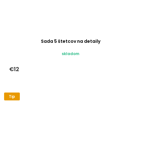
Sada 5 štetcov na detaily
skladom
€12
Tip