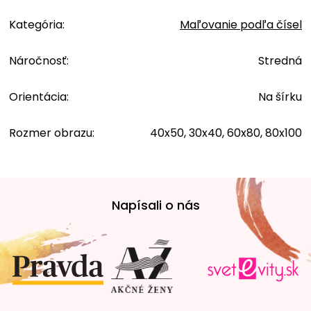
Kategória
:
Maľovanie podľa čísel
Náročnosť
:
Stredná
Orientácia
:
Na šírku
Rozmer obrazu
:
40x50, 30x40, 60x80, 80x100
Z
á
Napísali o nás
p
ä
t
i
e