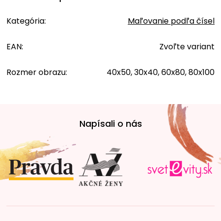
Kategória
:
Maľovanie podľa čísel
EAN
:
Zvoľte variant
Rozmer obrazu
:
40x50, 30x40, 60x80, 80x100
Z
á
Napísali o nás
p
ä
t
i
e