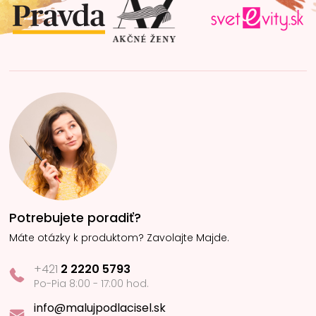
i
e
Potrebujete poradiť?
Máte otázky k produktom? Zavolajte Majde.
+421
2 2220 5793
Po-Pia 8:00 - 17:00 hod.
info@malujpodlacisel.sk