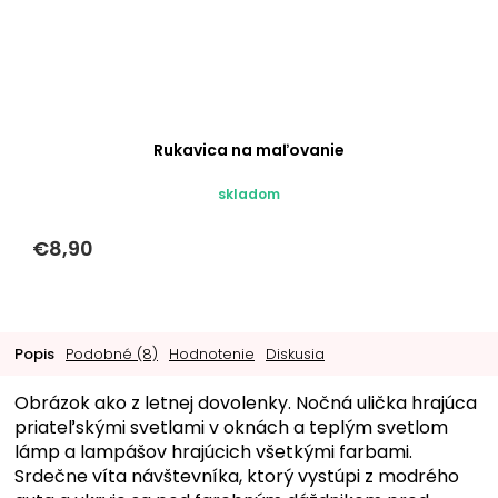
Rukavica na maľovanie
skladom
€8,90
Popis
Podobné (8)
Hodnotenie
Diskusia
Obrázok ako z letnej dovolenky. Nočná ulička hrajúca
priateľskými svetlami v oknách a teplým svetlom
lámp a lampášov hrajúcich všetkými farbami.
Srdečne víta návštevníka, ktorý vystúpi z modrého