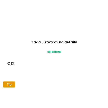
Sada 5 štetcov na detaily
skladom
€12
Tip