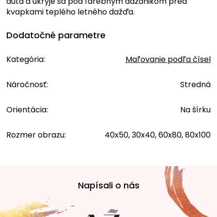
auta a ukryje sa pod farebným dáždnikom pred
kvapkami teplého letného dažďa.
Dodatočné parametre
Kategória
:
Maľovanie podľa čísel
Náročnosť
:
Stredná
Orientácia
:
Na šírku
Rozmer obrazu
:
40x50, 30x40, 60x80, 80x100
Z
á
Napísali o nás
p
ä
t