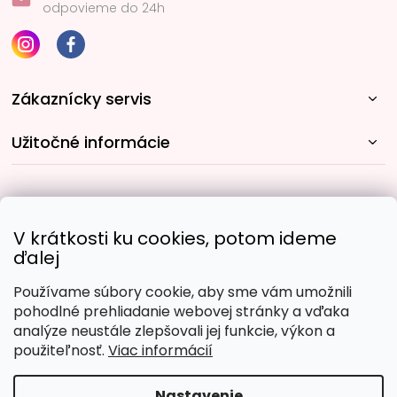
odpovieme do 24h
Zákaznícky servis
Užitočné informácie
Rýchle spôsoby dopravy:
V krátkosti ku cookies, potom ideme
ďalej
Používame súbory cookie, aby sme vám umožnili
Obľúbené spôsoby platby:
pohodlné prehliadanie webovej stránky a vďaka
analýze neustále zlepšovali jej funkcie, výkon a
použiteľnosť.
Viac informácií
Nastavenie