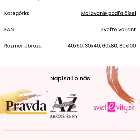
Kategória
:
Maľovanie podľa čísel
EAN
:
Zvoľte variant
Rozmer obrazu
:
40x50, 30x40, 60x80, 80x100
Z
á
Napísali o nás
p
ä
t
i
e