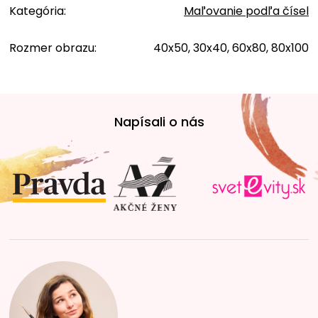
Kategória
:
Maľovanie podľa čísel
Rozmer obrazu
:
40x50, 30x40, 60x80, 80x100
Z
á
Napísali o nás
p
ä
t
i
e