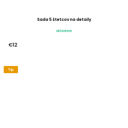
Sada 5 štetcov na detaily
skladom
€12
Tip