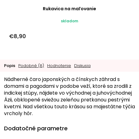
Rukavica na maľovanie
skladom
€8,90
Popis
Podobné (8)
Hodnotenie
Diskusia
Nádherné čaro japonských a čínskych záhrad s
domami a pagodami v podobe veží, ktoré sa zrodili z
indickej stúpy, nájdete vo východnej a juhovýchodnej
Ázii, obklopené sviežou zeleňou pretkanou pestrými
kvetmi. Nad všetkou touto krásou sa majestátne týčia
vrcholy hôr.
Dodatočné parametre