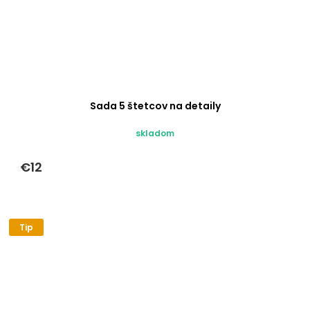
Sada 5 štetcov na detaily
skladom
€12
Tip