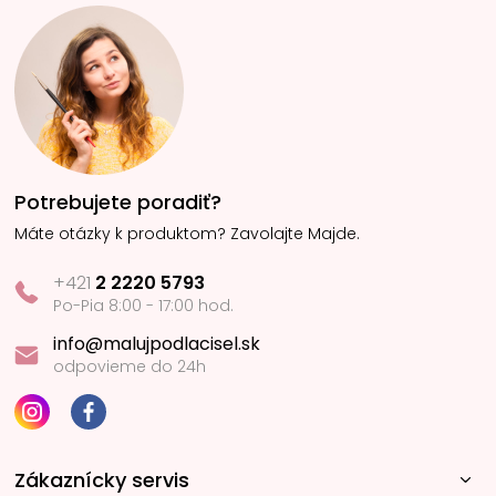
Potrebujete poradiť?
Máte otázky k produktom? Zavolajte Majde.
+421
2 2220 5793
Po-Pia 8:00 - 17:00 hod.
info@malujpodlacisel.sk
odpovieme do 24h
Zákaznícky servis