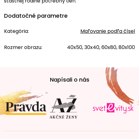
šťastnej rodine potrebný tieň.
Dodatočné parametre
Kategória
:
Maľovanie podľa čísel
Rozmer obrazu
:
40x50, 30x40, 60x80, 80x100
Z
á
Napísali o nás
p
ä
t
i
e