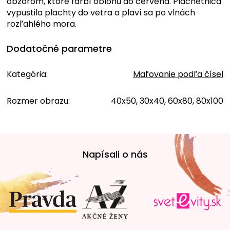
obzorom, ktoré farbí oblohu do červena. Plachetnica
vypustila plachty do vetra a plaví sa po vlnách
rozľahlého mora.
Dodatočné parametre
Kategória
:
Maľovanie podľa čísel
Rozmer obrazu
:
40x50, 30x40, 60x80, 80x100
Z
á
Napísali o nás
p
ä
t
i
e