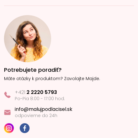
Potrebujete poradiť?
Máte otázky k produktom? Zavolajte Majde.
+421
2 2220 5793
Po-Pia 8:00 - 17:00 hod.
info@malujpodlacisel.sk
odpovieme do 24h