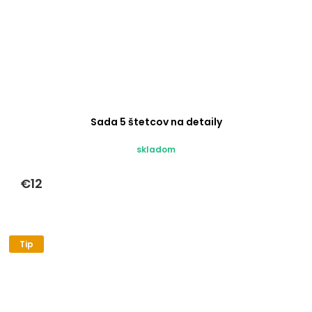
Sada 5 štetcov na detaily
skladom
€12
Tip