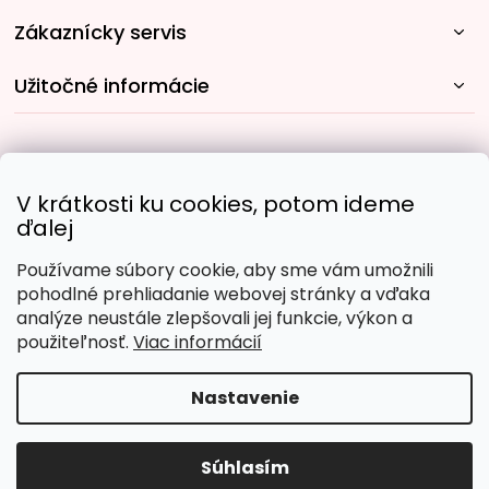
Zákaznícky servis
Užitočné informácie
Rýchle spôsoby dopravy:
V krátkosti ku cookies, potom ideme
ďalej
Používame súbory cookie, aby sme vám umožnili
Obľúbené spôsoby platby:
pohodlné prehliadanie webovej stránky a vďaka
analýze neustále zlepšovali jej funkcie, výkon a
použiteľnosť.
Viac informácií
Nastavenie
Copyright 2026
Malujpodlacisel.sk
. Všetky práva
vyhradené.
Upraviť nastavenie cookies
Súhlasím
Vytvoril Shoptet