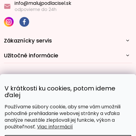
info@malujpodlacisel.sk
odpovieme do 24h
Zákaznícky servis
Užitočné informácie
Rýchle spôsoby dopravy:
V krátkosti ku cookies, potom ideme
ďalej
Používame súbory cookie, aby sme vám umožnili
Obľúbené spôsoby platby:
pohodlné prehliadanie webovej stránky a vďaka
analýze neustále zlepšovali jej funkcie, výkon a
použiteľnosť.
Viac informácií