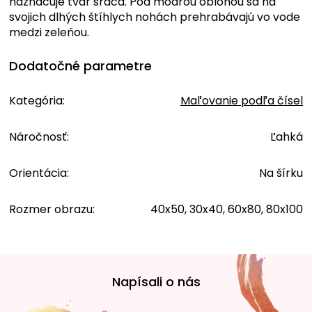
naznačuje tvar srdca. Pod modrou oblohou sa na
svojich dlhých štíhlych nohách prehrabávajú vo vode
medzi zeleňou.
Dodatočné parametre
Kategória
:
Maľovanie podľa čísel
Náročnosť
:
Ľahká
Orientácia
:
Na šírku
Rozmer obrazu
:
40x50, 30x40, 60x80, 80x100
Z
á
Napísali o nás
p
ä