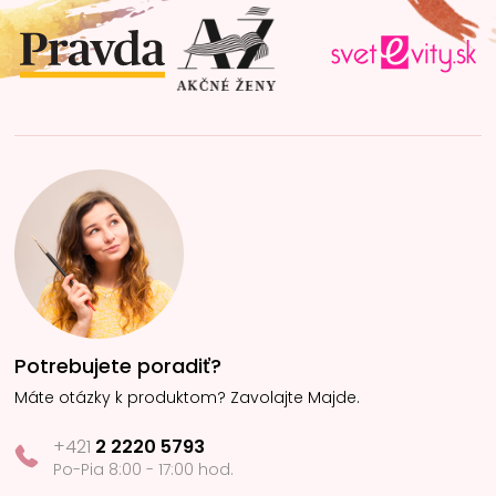
t
i
e
Potrebujete poradiť?
Máte otázky k produktom? Zavolajte Majde.
+421
2 2220 5793
Po-Pia 8:00 - 17:00 hod.