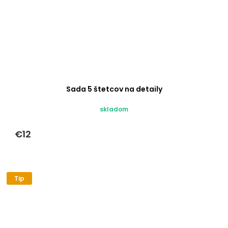
Sada 5 štetcov na detaily
skladom
€12
Tip