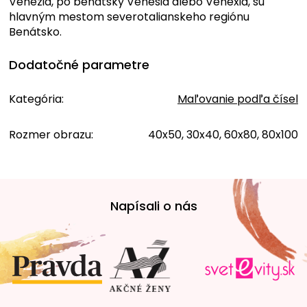
Venezia, po benátsky Venesia alebo Venexia, sú
hlavným mestom severotalianskeho regiónu
Benátsko.
Dodatočné parametre
Kategória
:
Maľovanie podľa čísel
Rozmer obrazu
:
40x50, 30x40, 60x80, 80x100
Z
á
Napísali o nás
p
ä
t
i
e