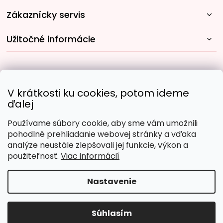
Zákaznícky servis
Užitočné informácie
Rýchle spôsoby dopravy:
V krátkosti ku cookies, potom ideme
ďalej
Používame súbory cookie, aby sme vám umožnili
Obľúbené spôsoby platby:
pohodlné prehliadanie webovej stránky a vďaka
analýze neustále zlepšovali jej funkcie, výkon a
použiteľnosť.
Viac informácií
Nastavenie
Copyright 2026
Malujpodlacisel.sk
. Všetky práva
vyhradené.
Upraviť nastavenie cookies
Súhlasím
Vytvoril Shoptet