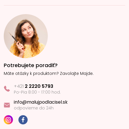
Potrebujete poradiť?
Máte otázky k produktom? Zavolajte Majde.
+421
2 2220 5793
Po-Pia 8:00 - 17:00 hod.
info@malujpodlacisel.sk
odpovieme do 24h