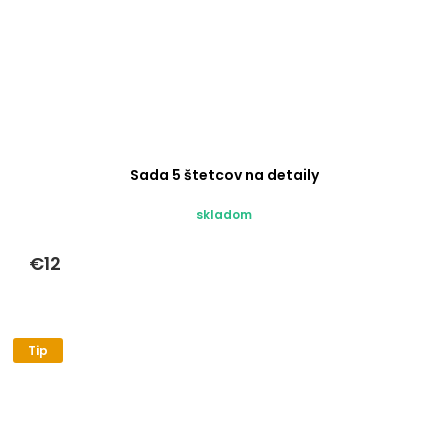
Sada 5 štetcov na detaily
skladom
€12
Tip