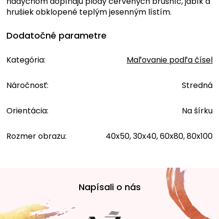
nádychom dopĺňajú plody červených brusníc, jabĺk a
hrušiek obklopené teplým jesenným lístím.
Dodatočné parametre
Kategória
:
Maľovanie podľa čísel
Náročnosť
:
Stredná
Orientácia
:
Na šírku
Rozmer obrazu
:
40x50, 30x40, 60x80, 80x100
Z
á
Napísali o nás
p
ä
t