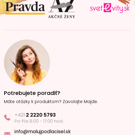
i
e
Potrebujete poradiť?
Máte otázky k produktom? Zavolajte Majde.
+421
2 2220 5793
Po-Pia 8:00 - 17:00 hod.
info@malujpodlacisel.sk