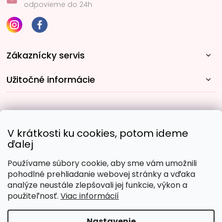
odpovieme do 24h
Zákaznícky servis
Užitočné informácie
Rýchle spôsoby dopravy:
V krátkosti ku cookies, potom ideme
ďalej
Používame súbory cookie, aby sme vám umožnili
Obľúbené spôsoby platby:
pohodlné prehliadanie webovej stránky a vďaka
analýze neustále zlepšovali jej funkcie, výkon a
použiteľnosť.
Viac informácií
Nastavenie