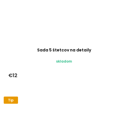
Sada 5 štetcov na detaily
skladom
€12
Tip