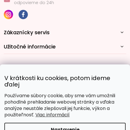
odpovieme do 24h
Zákaznícky servis
Užitočné informácie
Rýchle spôsoby dopravy:
V krátkosti ku cookies, potom ideme
ďalej
Používame súbory cookie, aby sme vám umožnili
Obľúbené spôsoby platby:
pohodlné prehliadanie webovej stránky a vďaka
analýze neustále zlepšovali jej funkcie, výkon a
použiteľnosť.
Viac informácií
Nastavenie