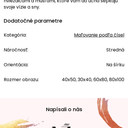
hviezdicami a mušľami, ktoré vám do ucha šepkajú
svoje vízie a sny.
Dodatočné parametre
Kategória
:
Maľovanie podľa čísel
Náročnosť
:
Stredná
Orientácia
:
Na šírku
Rozmer obrazu
:
40x50, 30x40, 60x80, 80x100
Z
á
Napísali o nás
p
ä
t