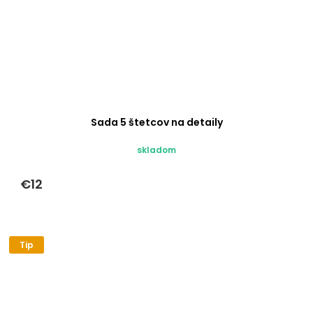
Sada 5 štetcov na detaily
skladom
€12
Tip