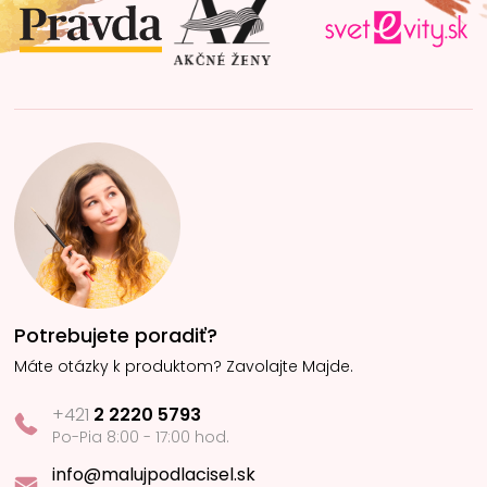
i
e
Potrebujete poradiť?
Máte otázky k produktom? Zavolajte Majde.
+421
2 2220 5793
Po-Pia 8:00 - 17:00 hod.
info@malujpodlacisel.sk