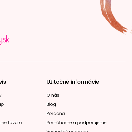
vis
Užitočné informácie
y
O nás
up
Blog
Poradňa
nie tovaru
Pomáhame a podporujeme
Vernostný program