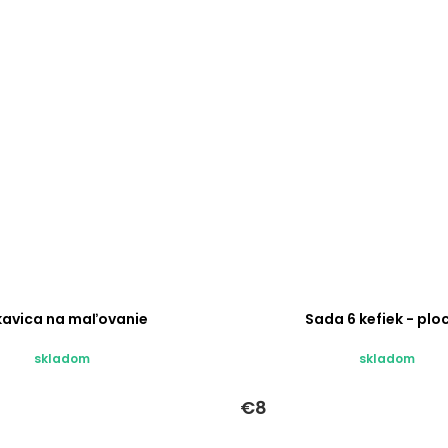
kavica na maľovanie
Sada 6 kefiek - plo
skladom
skladom
€8