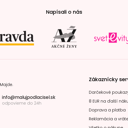
Napísali o nás
Zákaznícky ser
 Majde.
Darčekové poukaz
info@malujpodlacisel.sk
8 EUR na ďalší nák
odpovieme do 24h
Doprava a platba
Reklamácia a vráte
Všetko o nákupe