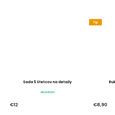
Tip
Sada 5 štetcov na detaily
Ru
skladom
€12
€8,90