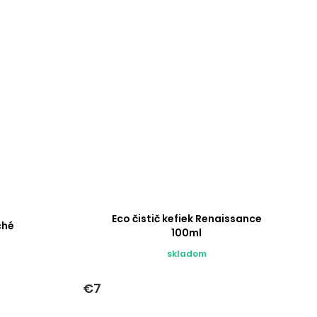
Eco čistič kefiek Renaissance
ché
100ml
skladom
€7