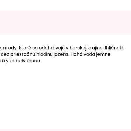
írody, ktoré sa odohrávajú v horskej krajine. Ihličnaté
 cez priezračnú hladinu jazera. Tichá voda jemne
adkých balvanoch.