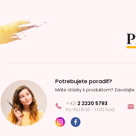
Z
á
p
ä
t
i
e
Potrebujete poradiť?
Máte otázky k produktom? Zavolajte
+421
2 2220 5793
Po-Pia 8:00 - 17:00 hod.