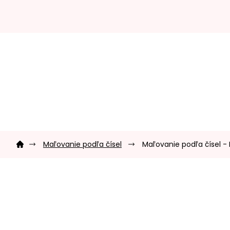
Prejsť
na
obsah
Domov
Maľovanie podľa čísel
Maľovanie podľa čísel - 