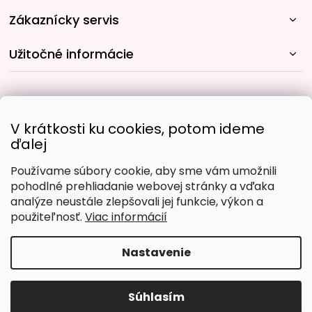
Zákaznícky servis
Užitočné informácie
Rýchle spôsoby dopravy:
V krátkosti ku cookies, potom ideme
ďalej
Používame súbory cookie, aby sme vám umožnili
Obľúbené spôsoby platby:
pohodlné prehliadanie webovej stránky a vďaka
analýze neustále zlepšovali jej funkcie, výkon a
použiteľnosť.
Viac informácií
Nastavenie
Copyright 2026
Malujpodlacisel.sk
. Všetky práva
vyhradené.
Upraviť nastavenie cookies
Súhlasím
Vytvoril Shoptet