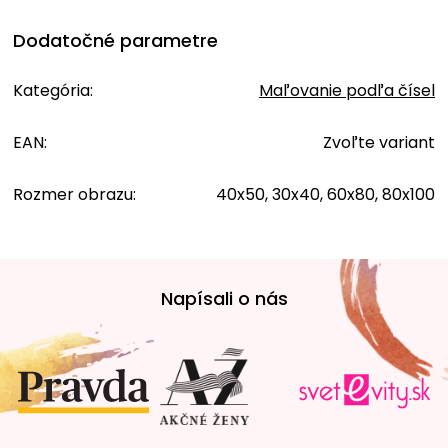
Dodatočné parametre
Kategória
:
Maľovanie podľa čísel
EAN
:
Zvoľte variant
Rozmer obrazu
:
40x50, 30x40, 60x80, 80x100
Z
á
Napísali o nás
p
ä
t
i
e