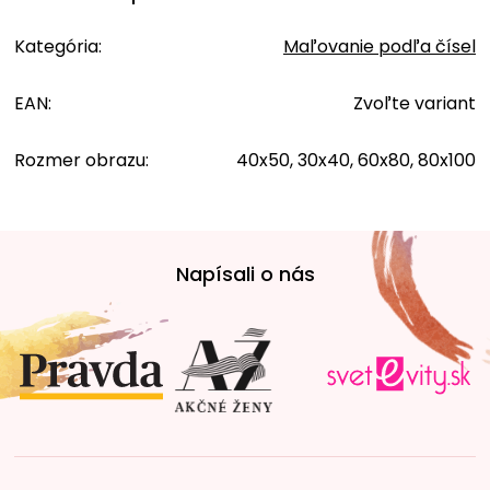
Kategória
:
Maľovanie podľa čísel
EAN
:
Zvoľte variant
Rozmer obrazu
:
40x50, 30x40, 60x80, 80x100
Z
á
Napísali o nás
p
ä
t
i
e