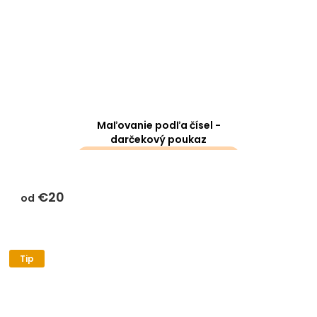
Maľovanie podľa čísel -
darčekový poukaz
darčeky k objednávke sa k
tomuto produktu
€20
nevzťahujú
od
Tip