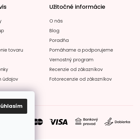
vis
Užitočné informácie
y
O nás
up
Blog
Poradňa
nie tovaru
Pomáhame a podporujeme
Vernostný program
nky
Recenzie od zákazníkov
 údajov
Fotorecenzie od zákazníkov
Súhlasím
soby platby: