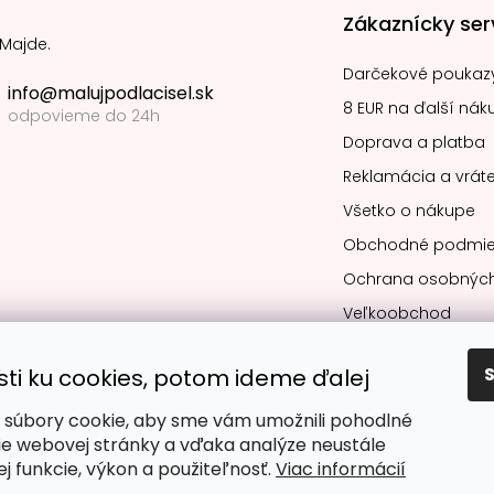
Zákaznícky ser
 Majde.
Darčekové poukaz
info@malujpodlacisel.sk
8 EUR na ďalší nák
odpovieme do 24h
Doprava a platba
Reklamácia a vráte
Všetko o nákupe
Obchodné podmie
Ochrana osobných
Veľkoobchod
sti ku cookies, potom ideme ďalej
súbory cookie, aby sme vám umožnili pohodlné
Obľúbené spô
ie webovej stránky a vďaka analýze neustále
jej funkcie, výkon a použiteľnosť.
Viac informácií