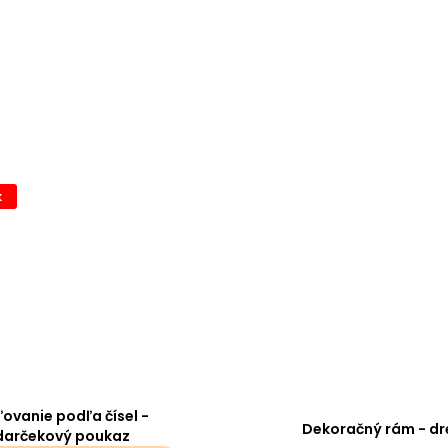
k
ovanie podľa čísel -
Dekoračný rám - dr
darčekový poukaz