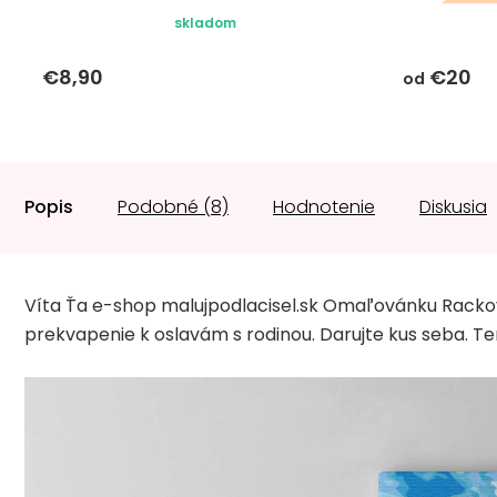
darč
skladom
€8,90
€20
od
Popis
Podobné (8)
Hodnotenie
Diskusia
Víta Ťa e-shop malujpodlacisel.sk Omaľovánku Rackov
prekvapenie k oslavám s rodinou. Darujte kus seba. Te