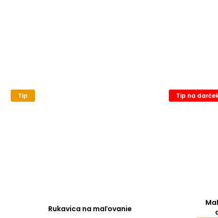
Tip
Tip na darče
Maľ
Rukavica na maľovanie