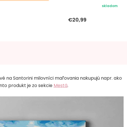
eky k objednávke sa k
skladom
tomuto produktu
€20,99
nevzťahujú
é na Santorini milovníci maľovania nakupujú napr. ako
nto produkt je zo sekcie
Mestá
.