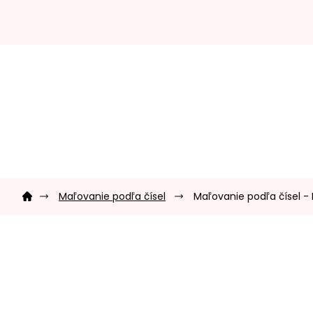
Prejsť
na
obsah
Domov
Maľovanie podľa čísel
Maľovanie podľa čísel -