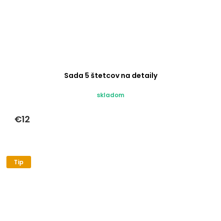
Sada 5 štetcov na detaily
skladom
€12
Tip