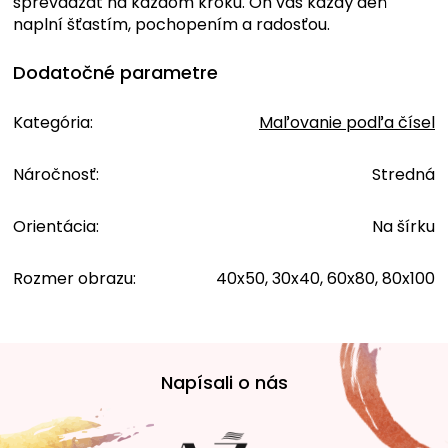
sprevádzať na každom kroku. On vás každý deň
naplní šťastím, pochopením a radosťou.
Dodatočné parametre
Kategória
:
Maľovanie podľa čísel
Náročnosť
:
Stredná
Orientácia
:
Na šírku
Rozmer obrazu
:
40x50, 30x40, 60x80, 80x100
Z
á
Napísali o nás
p
ä
t