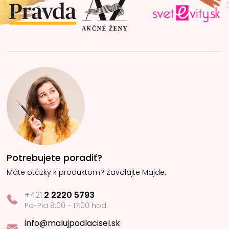
i
e
Potrebujete poradiť?
Máte otázky k produktom? Zavolajte Majde.
+421
2 2220 5793
Po-Pia 8:00 - 17:00 hod.
info@malujpodlacisel.sk