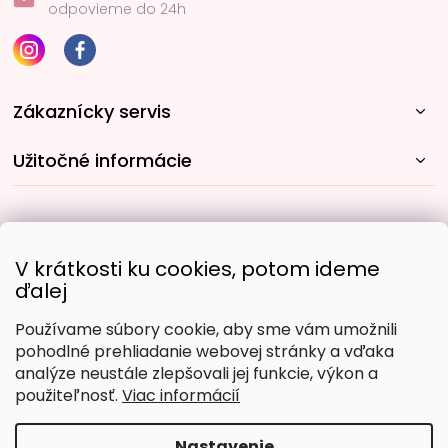
odpovieme do 24h
Zákaznícky servis
Užitočné informácie
Rýchle spôsoby dopravy:
V krátkosti ku cookies, potom ideme
ďalej
Používame súbory cookie, aby sme vám umožnili
Obľúbené spôsoby platby:
pohodlné prehliadanie webovej stránky a vďaka
analýze neustále zlepšovali jej funkcie, výkon a
použiteľnosť.
Viac informácií
Nastavenie