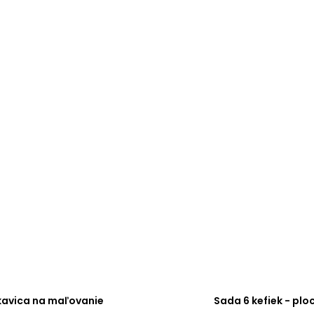
kavica na maľovanie
Sada 6 kefiek - plo