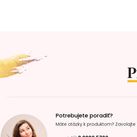
Z
á
p
ä
t
i
e
Potrebujete poradiť?
Máte otázky k produktom? Zavolajte