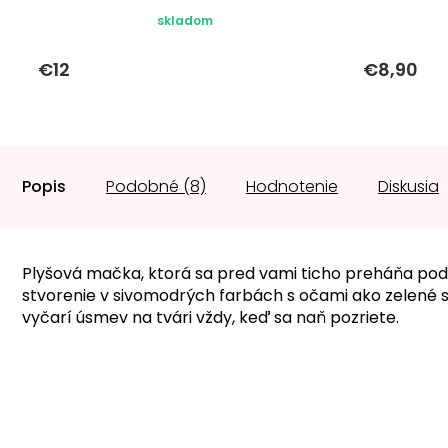
skladom
€12
€8,90
Popis
Podobné (8)
Hodnotenie
Diskusia
Plyšová mačka, ktorá sa pred vami ticho preháňa po
stvorenie v sivomodrých farbách s očami ako zelené 
vyčarí úsmev na tvári vždy, keď sa naň pozriete.