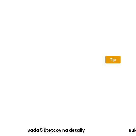
Tip
Sada 5 štetcov na detaily
Ru