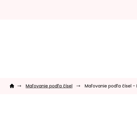
Prejsť
na
obsah
Domov
Maľovanie podľa čísel
Maľovanie podľa čísel -