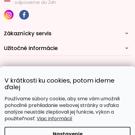
odpovieme do 24h
Zákaznícky servis
Užitočné informácie
Rýchle spôsoby dopravy:
V krátkosti ku cookies, potom ideme
ďalej
Používame súbory cookie, aby sme vám umožnili
Obľúbené spôsoby platby:
pohodlné prehliadanie webovej stránky a vďaka
analýze neustále zlepšovali jej funkcie, výkon a
použiteľnosť.
Viac informácií
Nastavenie