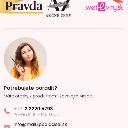
i
e
Potrebujete poradiť?
Máte otázky k produktom? Zavolajte Majde.
+421
2 2220 5793
Po-Pia 8:00 - 17:00 hod.
info@malujpodlacisel.sk