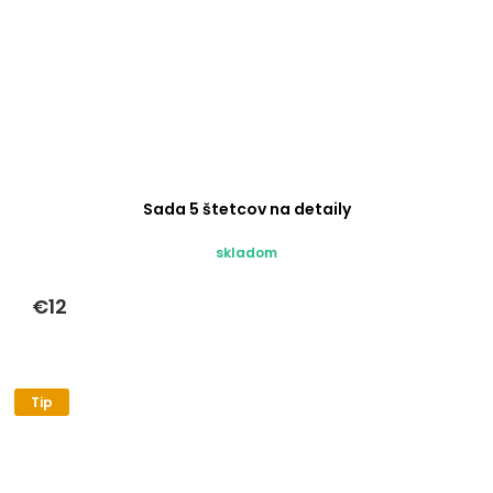
Sada 5 štetcov na detaily
skladom
€12
Tip