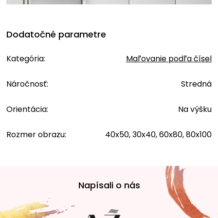
Dodatočné parametre
Kategória
:
Maľovanie podľa čísel
Náročnosť
:
Stredná
Orientácia
:
Na výšku
Rozmer obrazu
:
40x50, 30x40, 60x80, 80x100
Z
á
Napísali o nás
p
ä
t