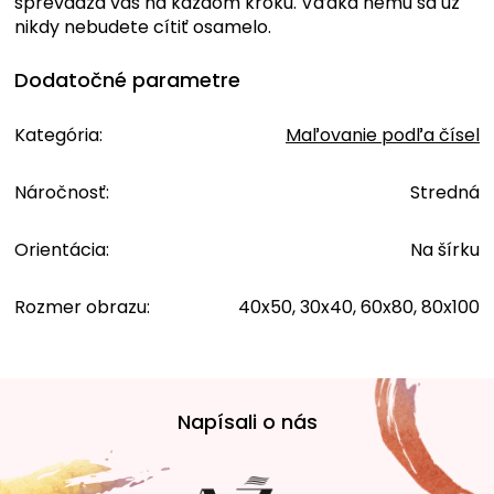
sprevádza vás na každom kroku. Vďaka nemu sa už
nikdy nebudete cítiť osamelo.
Dodatočné parametre
Kategória
:
Maľovanie podľa čísel
Náročnosť
:
Stredná
Orientácia
:
Na šírku
Rozmer obrazu
:
40x50, 30x40, 60x80, 80x100
Z
á
Napísali o nás
p
ä
t