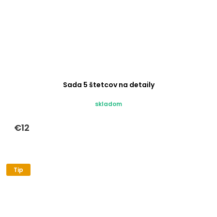
Sada 5 štetcov na detaily
skladom
€12
Tip