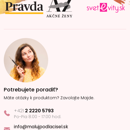
i
e
Potrebujete poradiť?
Máte otázky k produktom? Zavolajte Majde.
+421
2 2220 5793
Po-Pia 8:00 - 17:00 hod.
info@malujpodlacisel.sk