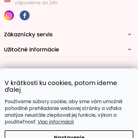
odpovieme do 24h
Zákaznícky servis
Užitočné informácie
Rýchle spôsoby dopravy:
V krátkosti ku cookies, potom ideme
ďalej
Používame súbory cookie, aby sme vám umožnili
Obľúbené spôsoby platby:
pohodlné prehliadanie webovej stránky a vďaka
analýze neustále zlepšovali jej funkcie, výkon a
použiteľnosť.
Viac informácií
Nastavenie