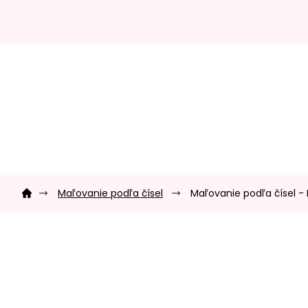
Prejsť
na
obsah
Domov
Maľovanie podľa čísel
Maľovanie podľa čísel -