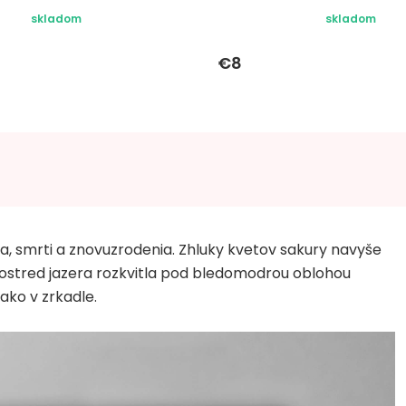
skladom
skladom
€8
 smrti a znovuzrodenia. Zhluky kvetov sakury navyše
ostred jazera rozkvitla pod bledomodrou oblohou
ako v zrkadle.