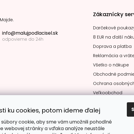
Zákaznícky ser
 Majde.
Darčekové poukaz
info@malujpodlacisel.sk
8 EUR na ďalší nák
odpovieme do 24h
Doprava a platba
Reklamácia a vráte
Všetko o nákupe
Obchodné podmie
Ochrana osobných
Veľkoobchod
sti ku cookies, potom ideme ďalej
súbory cookie, aby sme vám umožnili pohodlné
Obľúbené spô
ie webovej stránky a vďaka analýze neustále