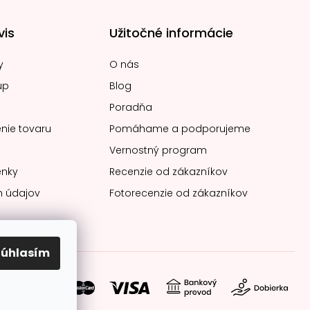
vis
Užitočné informácie
y
O nás
up
Blog
Poradňa
nie tovaru
Pomáhame a podporujeme
Vernostný program
nky
Recenzie od zákazníkov
 údajov
Fotorecenzie od zákazníkov
Súhlasím
soby platby: