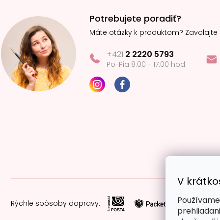
Potrebujete poradiť?
Máte otázky k produktom? Zavolajte
+421
2 2220 5793
Po-Pia 8:00 - 17:00 hod.
V krátko
Používame 
Rýchle spôsoby dopravy:
prehliadan