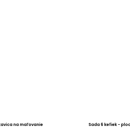
kavica na maľovanie
Sada 6 kefiek - plo