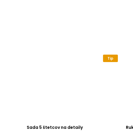
Tip
Sada 5 štetcov na detaily
Ru