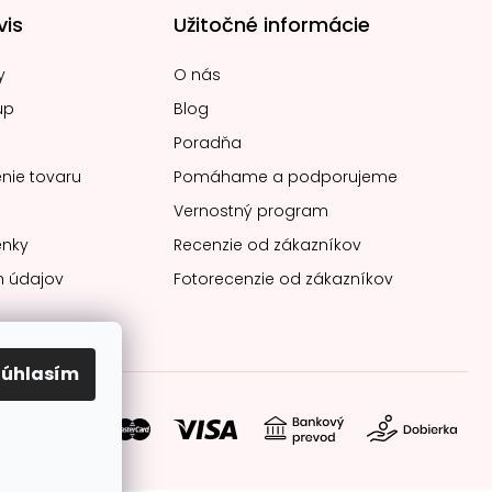
vis
Užitočné informácie
y
O nás
up
Blog
Poradňa
nie tovaru
Pomáhame a podporujeme
Vernostný program
nky
Recenzie od zákazníkov
 údajov
Fotorecenzie od zákazníkov
Súhlasím
soby platby: