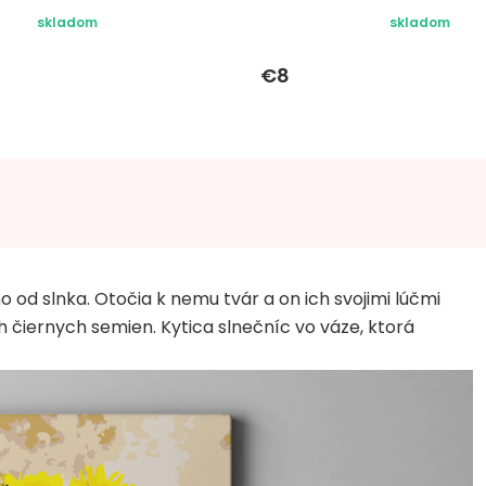
skladom
skladom
€8
mo od slnka. Otočia k nemu tvár a on ich svojimi lúčmi
h čiernych semien. Kytica slnečníc vo váze, ktorá