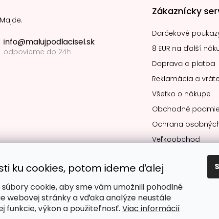
Zákaznícky ser
 Majde.
Darčekové poukaz
info@malujpodlacisel.sk
8 EUR na ďalší nák
odpovieme do 24h
Doprava a platba
Reklamácia a vráte
Všetko o nákupe
Obchodné podmie
Ochrana osobných
Veľkoobchod
sti ku cookies, potom ideme ďalej
súbory cookie, aby sme vám umožnili pohodlné
Obľúbené spô
ie webovej stránky a vďaka analýze neustále
jej funkcie, výkon a použiteľnosť.
Viac informácií