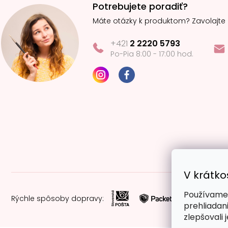
Potrebujete poradiť?
Máte otázky k produktom? Zavolajte
+421
2 2220 5793
Po-Pia 8:00 - 17:00 hod.
V krátko
Používame 
Rýchle spôsoby dopravy:
prehliadan
zlepšovali 