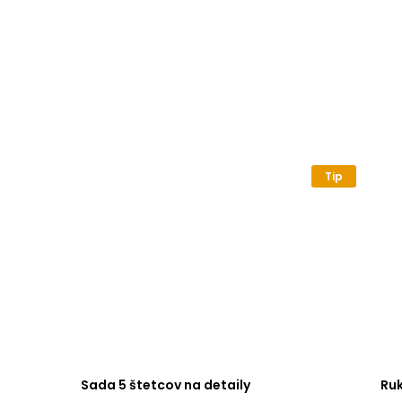
Tip
Sada 5 štetcov na detaily
Ru