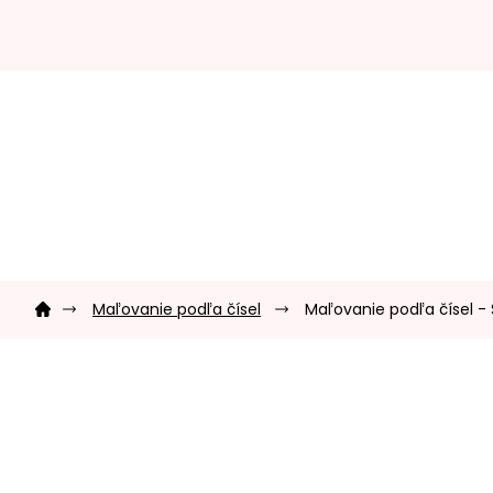
Prejsť
na
obsah
Domov
Maľovanie podľa čísel
Maľovanie podľa čísel -