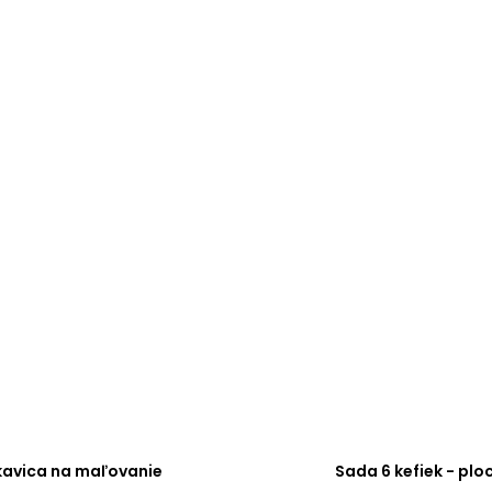
kavica na maľovanie
Sada 6 kefiek - plo