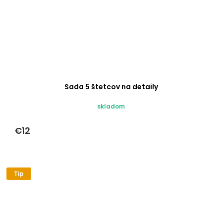
Sada 5 štetcov na detaily
skladom
€12
Tip