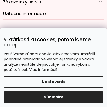
Zákaznícky servis
Užitočné informácie
Rýchle spôsoby dopravy:
V krátkosti ku cookies, potom ideme
ďalej
Používame súbory cookie, aby sme vám umožnili
Obľúbené spôsoby platby:
pohodlné prehliadanie webovej stránky a vďaka
analýze neustále zlepšovali jej funkcie, výkon a
použiteľnosť.
Viac informácií
Nastavenie
Copyright 2026
Malujpodlacisel.sk
. Všetky práva
vyhradené.
Upraviť nastavenie cookies
Súhlasím
Vytvoril Shoptet