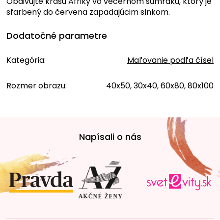
Obdivujte krásu Afriky vo večernom súmraku, ktorý je
sfarbený do červena zapadajúcim slnkom.
Dodatočné parametre
Kategória
:
Maľovanie podľa čísel
Rozmer obrazu
:
40x50, 30x40, 60x80, 80x100
Z
á
Napísali o nás
p
ä
t
i
e