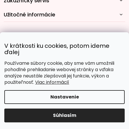
Zákaznícky servis
Užitočné informácie
Rýchle spôsoby dopravy:
V krátkosti ku cookies, potom ideme
ďalej
Používame súbory cookie, aby sme vám umožnili
Obľúbené spôsoby platby:
pohodlné prehliadanie webovej stránky a vďaka
analýze neustále zlepšovali jej funkcie, výkon a
použiteľnosť.
Viac informácií
Nastavenie
Copyright 2026
Malujpodlacisel.sk
. Všetky práva
vyhradené.
Upraviť nastavenie cookies
Súhlasím
Vytvoril Shoptet