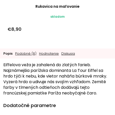
Rukavica na maľovanie
skladom
€8,90
Popis
Podobné (8)
Hodnotenie
Diskusia
Eiffelova veža je zahalená do zlatých farieb.
Najznámejšia parížska dominanta La Tour Eiffel sa
hrdo týči k nebu, kde vietor naháňa búrkové mraky.
Vyzerá hrdo a udivuje nás svojím vzhľadom. Zemité
farby v tlmených odtieňoch dodávajú tejto
francúzskej pamiatke Paríža neobyčajné čaro.
Dodatočné parametre