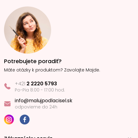
Potrebujete poradiť?
Máte otázky k produktom? Zavolajte Majde.
+421
2 2220 5793
Po-Pia 8:00 - 17:00 hod.
info@malujpodlacisel.sk
odpovieme do 24h