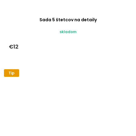
Sada 5 štetcov na detaily
skladom
€12
Tip