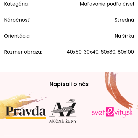
Kategória
:
Maľovanie podľa čísel
Náročnosť
:
Stredná
Orientácia
:
Na šírku
Rozmer obrazu
:
40x50, 30x40, 60x80, 80x100
Z
á
Napísali o nás
p
ä
t
i
e