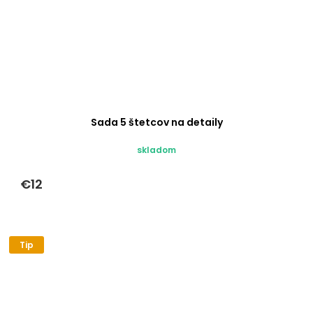
Sada 5 štetcov na detaily
skladom
€12
Tip