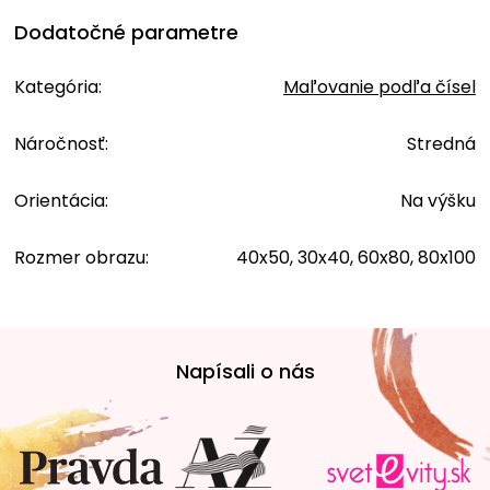
Dodatočné parametre
Kategória
:
Maľovanie podľa čísel
Náročnosť
:
Stredná
Orientácia
:
Na výšku
Rozmer obrazu
:
40x50, 30x40, 60x80, 80x100
Z
á
Napísali o nás
p
ä
t
i
e