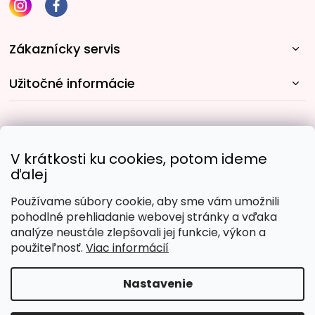
Zákaznícky servis
Užitočné informácie
Rýchle spôsoby dopravy:
V krátkosti ku cookies, potom ideme
ďalej
Používame súbory cookie, aby sme vám umožnili
Obľúbené spôsoby platby:
pohodlné prehliadanie webovej stránky a vďaka
analýze neustále zlepšovali jej funkcie, výkon a
použiteľnosť.
Viac informácií
Nastavenie
Copyright 2026
Malujpodlacisel.sk
. Všetky práva
vyhradené.
Upraviť nastavenie cookies