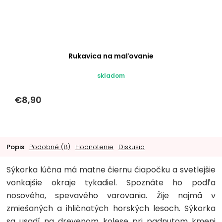
Rukavica na maľovanie
skladom
€8,90
Popis
Podobné (8)
Hodnotenie
Diskusia
Sýkorka lúčna má matne čiernu čiapočku a svetlejšie
vonkajšie okraje tykadiel. Spoznáte ho podľa
nosového, spevavého varovania. Žije najmä v
zmiešaných a ihličnatých horských lesoch. Sýkorka
sa usadí na drevenom kolese pri padnutom kmeni