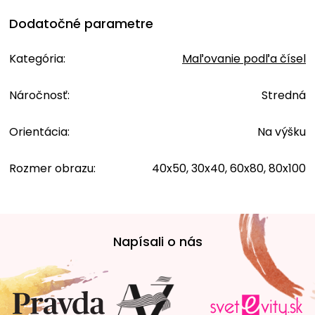
Dodatočné parametre
Kategória
:
Maľovanie podľa čísel
Náročnosť
:
Stredná
Orientácia
:
Na výšku
Rozmer obrazu
:
40x50, 30x40, 60x80, 80x100
Z
á
Napísali o nás
p
ä
t
i
e