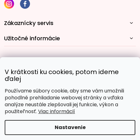
Zákaznícky servis
Užitočné informácie
Rýchle spôsoby dopravy:
V krátkosti ku cookies, potom ideme
ďalej
Používame súbory cookie, aby sme vám umožnili
Obľúbené spôsoby platby:
pohodlné prehliadanie webovej stránky a vďaka
analýze neustále zlepšovali jej funkcie, výkon a
použiteľnosť.
Viac informácií
Nastavenie
Copyright 2026
Malujpodlacisel.sk
. Všetky práva