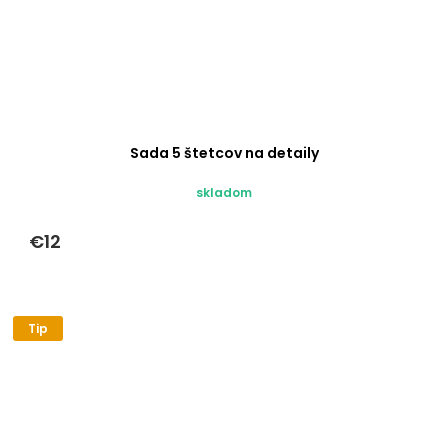
Sada 5 štetcov na detaily
skladom
€12
Tip