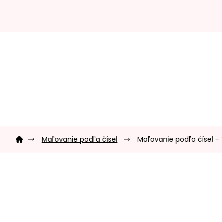
Prejsť
na
obsah
Domov
Maľovanie podľa čísel
Maľovanie podľa čísel - 