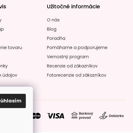
vis
Užitočné informácie
y
O nás
up
Blog
Poradňa
nie tovaru
Pomáhame a podporujeme
Vernostný program
nky
Recenzie od zákazníkov
 údajov
Fotorecenzie od zákazníkov
Súhlasím
soby platby: