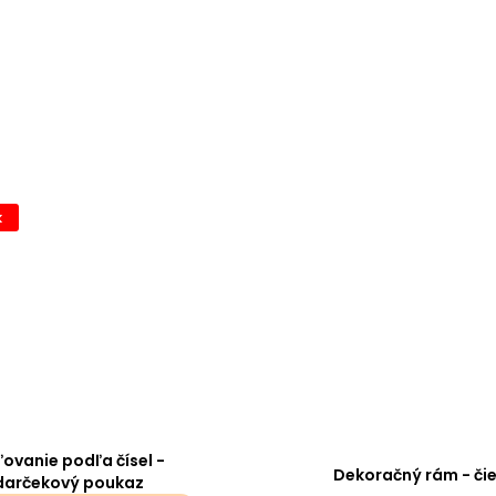
k
ovanie podľa čísel -
Dekoračný rám - či
darčekový poukaz