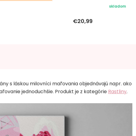
eky k objednávke sa k
skladom
tomuto produktu
€20,99
nevzťahujú
pány s láskou milovníci maľovania objednávajú napr. ako
ľovanie jednoduchšie. Produkt je z kategórie
Rastliny
.