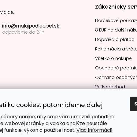
Zákaznícky ser
 Majde.
Darčekové poukaz
info@malujpodlacisel.sk
8 EUR na ďalší nák
odpovieme do 24h
Doprava a platba
Reklamácia a vráte
Všetko o nákupe
Obchodné podmie
Ochrana osobných
Veľkoobchod
sti ku cookies, potom ideme ďalej
súbory cookie, aby sme vám umožnili pohodlné
Obľúbené spô
ie webovej stránky a vďaka analýze neustále
jej funkcie, výkon a použiteľnosť.
Viac informácií