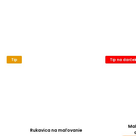
Tip
Tip na darče
Maľ
Rukavica na maľovanie