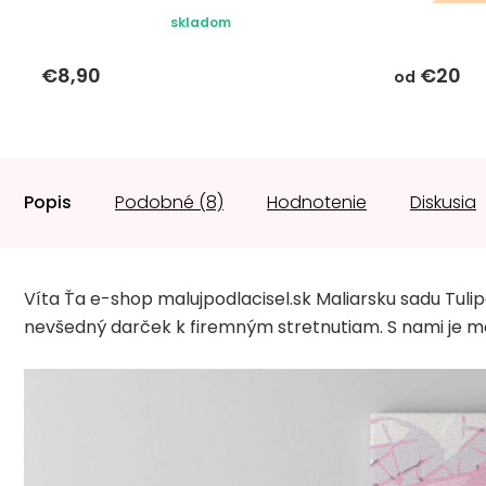
darč
skladom
€8,90
€20
od
Popis
Podobné (8)
Hodnotenie
Diskusia
Víta Ťa e-shop malujpodlacisel.sk Maliarsku sadu Tuli
nevšedný darček k firemným stretnutiam. S nami je ma