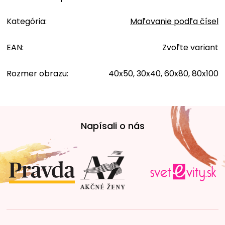
Kategória
:
Maľovanie podľa čísel
EAN
:
Zvoľte variant
Rozmer obrazu
:
40x50, 30x40, 60x80, 80x100
Z
á
Napísali o nás
p
ä
t
i
e